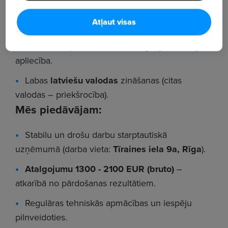
Precizitāte, atbildības sajūta un orientācija uz
Atļaut visas
klientu.
Labas datorprasmes un B kategorijas vadītāja
apliecība.
Labas
latviešu valodas
zināšanas (citas
valodas – priekšrocība).
Mēs piedāvājam:
Stabilu un drošu darbu starptautiskā
uzņēmumā (darba vieta:
Tīraines iela 9a, Rīga
).
Atalgojumu 1300 - 2100 EUR (bruto)
–
atkarībā no pārdošanas rezultātiem.
Regulāras tehniskās apmācības un iespēju
pilnveidoties.