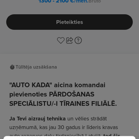
1300 - 2100
€/mēn.
Bruto
Pieteikties
Tūlītēja uzsākšana
"AUTO KADA" aicina komandai
pievienoties PĀRDOŠANAS
SPECIĀLISTU/-I TĪRAINES FILIĀLĒ.
Ja Tevi aizrauj tehnika
un vēlies strādāt
uzņēmumā, kas jau 30 gadus ir līderis kravas
auto rezerves daļu tirdzniecībā Latvijā,
tad šis