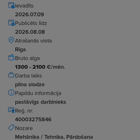
Ievadīts
2026.07.09
Publicēts līdz
2026.08.08
Atrašanās vieta
Rīga
Bruto alga
1300 - 2100
€/mēn.
Darba laiks
pilna slodze
Papildu informācija
pastāvīgs darbinieks
Reģ. nr.
40003275846
Nozare
Mehānika / Tehnika, Pārdošana