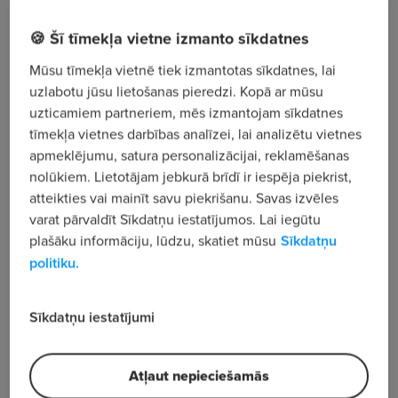
piedāvājums ir Tev
!
🍪 Šī tīmekļa vietne izmanto sīkdatnes
Tavi galvenie uzdevumi:
Mūsu tīmekļa vietnē tiek izmantotas sīkdatnes, lai
Kravas auto rezerves daļu un aprīkojuma
uzlabotu jūsu lietošanas pieredzi. Kopā ar mūsu
pārdošana.
uzticamiem partneriem, mēs izmantojam sīkdatnes
tīmekļa vietnes darbības analīzei, lai analizētu vietnes
Sadarbības uzturēšana un attīstīšana ar
apmeklējumu, satura personalizācijai, reklamēšanas
esošajiem un jaunajiem klientiem.
nolūkiem. Lietotājam jebkurā brīdī ir iespēja piekrist,
atteikties vai mainīt savu piekrišanu. Savas izvēles
Ātra un precīza preču piegāde filiāles
varat pārvaldīt Sīkdatņu iestatījumos. Lai iegūtu
klientiem.
plašāku informāciju, lūdzu, skatiet mūsu
Sīkdatņu
politiku.
Sadarbība ar kolēģiem citās filiālēs un
noliktavā.
Mēs priecāsimies, ja Tev ir:
Sīkdatņu iestatījumi
Pieredze auto rezerves daļu tirdzniecībā vai
Atļaut nepieciešamās
izteikta interese par nozari.