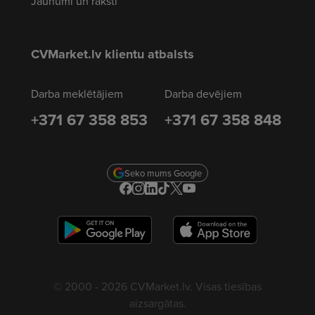
Jaunumi un raksti
CVMarket.lv klientu atbalsts
Darba meklētājiem
Darba devējiem
+371 67 358 853
+371 67 358 848
Seko mums Google
© 2000 - 2026 CVMarket.lv. Visas tiesības
aizsargātas.