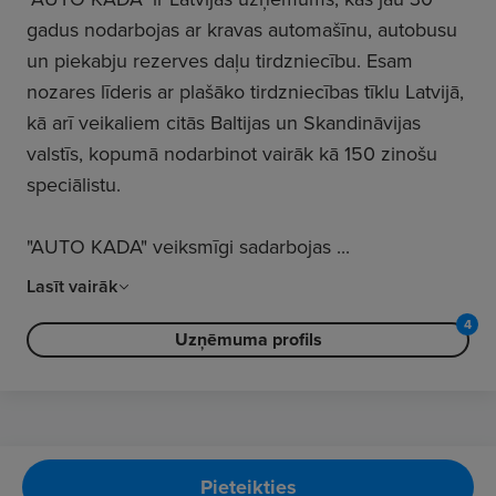
gadus nodarbojas ar kravas automašīnu, autobusu
un piekabju rezerves daļu tirdzniecību. Esam
nozares līderis ar plašāko tirdzniecības tīklu Latvijā,
kā arī veikaliem citās Baltijas un Skandināvijas
valstīs, kopumā nodarbinot vairāk kā 150 zinošu
speciālistu.
"AUTO KADA" veiksmīgi sadarbojas
...
Lasīt vairāk
4
Uzņēmuma profils
Pieteikties