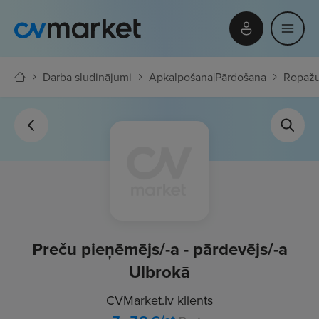
Darba sludinājumi
Apkalpošana
|
Pārdošana
Ropažu
Preču pieņēmējs/-a - pārdevējs/-a
Ulbrokā
CVMarket.lv klients