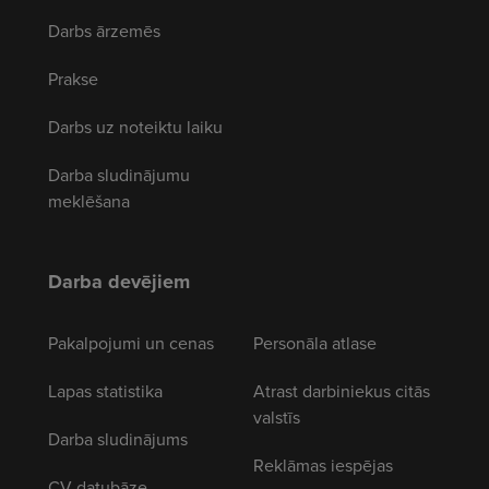
Darbs ārzemēs
Prakse
Darbs uz noteiktu laiku
Darba sludinājumu
meklēšana
Darba devējiem
Pakalpojumi un cenas
Personāla atlase
Lapas statistika
Atrast darbiniekus citās
valstīs
Darba sludinājums
Reklāmas iespējas
CV datubāze