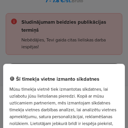
7 - 7.8
€/st.
Bruto
Sludinājumam beidzies publikācijas
termiņš
Nebēdājies, Tevi gaida citas lieliskas darba
iespējas!
Apskatīt sludinājumus
🍪 Šī tīmekļa vietne izmanto sīkdatnes
Mūsu tīmekļa vietnē tiek izmantotas sīkdatnes, lai
uzlabotu jūsu lietošanas pieredzi. Kopā ar mūsu
Darba apraksts
uzticamiem partneriem, mēs izmantojam sīkdatnes
tīmekļa vietnes darbības analīzei, lai analizētu vietnes
Aicinām darbā
preču pieņēmēju - pārdevēju
apmeklējumu, satura personalizācijai, reklamēšanas
veikalā "Elvi"
, Peldu ielā 2, Ulbrokā.
nolūkiem. Lietotājam jebkurā brīdī ir iespēja piekrist,