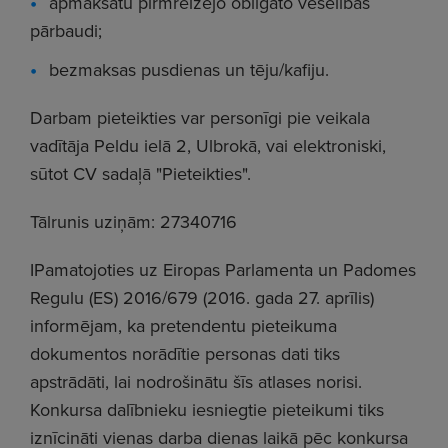
apmaksātu pirmreizējo obligāto veselības
pārbaudi;
bezmaksas pusdienas un tēju/kafiju.
Darbam pieteikties var personīgi pie veikala
vadītāja Peldu ielā 2, Ulbrokā, vai elektroniski,
sūtot CV sadaļā "Pieteikties".
Tālrunis uziņām: 27340716
IPamatojoties uz Eiropas Parlamenta un Padomes
Regulu (ES) 2016/679 (2016. gada 27. aprīlis)
informējam, ka pretendentu pieteikuma
dokumentos norādītie personas dati tiks
apstrādāti, lai nodrošinātu šīs atlases norisi.
Konkursa dalībnieku iesniegtie pieteikumi tiks
iznīcināti vienas darba dienas laikā pēc konkursa