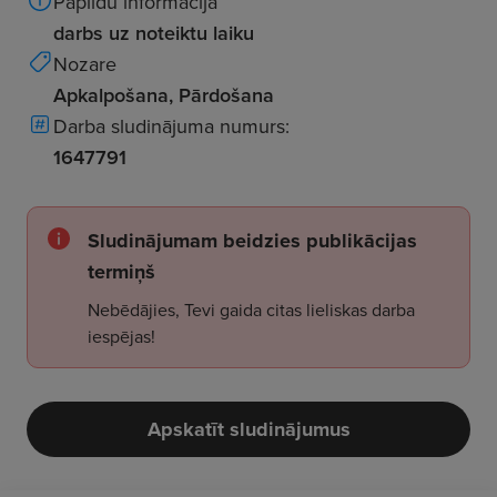
Papildu informācija
darbs uz noteiktu laiku
Nozare
Apkalpošana, Pārdošana
Darba sludinājuma numurs:
1647791
Sludinājumam beidzies publikācijas
termiņš
Nebēdājies, Tevi gaida citas lieliskas darba
iespējas!
Apskatīt sludinājumus