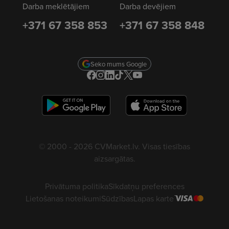
Darba meklētājiem
Darba devējiem
+371 67 358 853
+371 67 358 848
Seko mums Google
© 2000 - 2026 CVMarket.lv. Visas tiesības
aizsargātas.
Privātuma politika
Sīkdatņu preferences
Lietošanas noteikumi
Sūdzības
Lapas karte