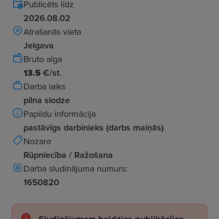
Publicēts līdz
2026.08.02
Atrašanās vieta
Jelgava
Bruto alga
13.5
€/st.
Darba laiks
pilna slodze
Papildu informācija
pastāvīgs darbinieks (darbs maiņās)
Nozare
Rūpniecība / Ražošana
Darba sludinājuma numurs:
1650820