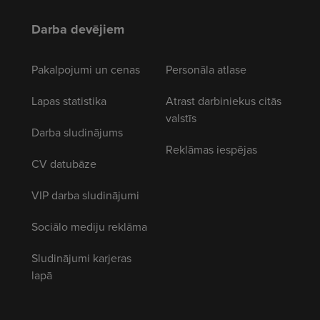
Darba devējiem
Pakalpojumi un cenas
Personāla atlase
Lapas statistika
Atrast darbiniekus citās
valstīs
Darba sludinājums
Reklāmas iespējas
CV datubāze
VIP darba sludinājumi
Sociālo mediju reklāma
Sludinājumi karjeras
lapā