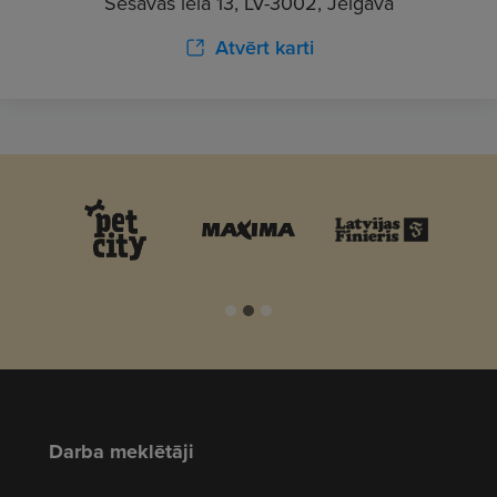
Sesavas iela 13, LV-3002, Jelgava
Atvērt karti
Darba meklētāji