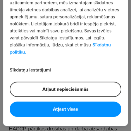
uzticamiem partneriem, mēs izmantojam sīkdatnes
tīmekļa vietnes darbības analīzei, lai analizētu vietnes
Galvenie pienākumi:
apmeklējumu, satura personalizācijai, reklamēšanas
Uzraudzīt un vadīt ražošanas procesu atbilstoši
nolūkiem. Lietotājam jebkurā brīdī ir iespēja piekrist,
tehnoloģiskajām instrukcijām.
atteikties vai mainīt savu piekrišanu. Savas izvēles
varat pārvaldīt Sīkdatņu iestatījumos. Lai iegūtu
Sekot līdzi iekārtu darbības parametriem un
plašāku informāciju, lūdzu, skatiet mūsu
Sīkdatņu
nodrošināt nepārtrauktu iekārta darbību.
politiku.
Reaģēt uz procesa novirzēm un novērst
ikdienas darbības traucējumus.
Sīkdatņu iestatījumi
Veikt iekārtu iestatīšanu, regulēšanu un
procesu kontroli.
Atļaut nepieciešamās
Rūpēties par izejmateriālu un aprīkojuma
kārtību ražošanas zonā.
Atļaut visas
Kontrolēt produkcijas kvalitāti un ievērot
HACCP, pārtikas drošības un darba aizsardzības