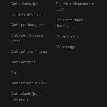
Darba sludinājumi
Saņemt sludinājumus e-
pastā
Jaunākie sludinājumi
Saglabātie darba
Darbs pēc kategorijas
sludinājumi
Darbs pēc atrašanās
CV pacelšana
vietas
CV paraugs
Darbs pēc uzņēmuma
Darbs ārzemēs
Prakse
Darbs uz noteiktu laiku
Darba sludinājumu
meklēšana