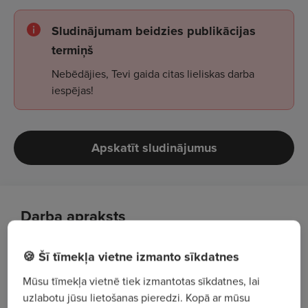
Sludinājumam beidzies publikācijas
termiņš
Nebēdājies, Tevi gaida citas lieliskas darba
iespējas!
Apskatīt sludinājumus
Darba apraksts
Kā
r
ažošanas iekārtu operators/-e
Tu būsi
🍪 Šī tīmekļa vietne izmanto sīkdatnes
atbildīgs/-a par nepārtrauktu un drošu ražošanas
Mūsu tīmekļa vietnē tiek izmantotas sīkdatnes, lai
procesa darbību, uzraugot un vadot
uzlabotu jūsu lietošanas pieredzi. Kopā ar mūsu
tehnoloģiskās iekārtas.