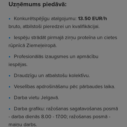
Uzņēmums piedāvā:
Konkurētspējīgu atalgojumu:
13.50 EUR/h
bruto, atbilstoši pieredzei un kvalifikācijai.
Iespēju strādāt pirmajā zirņu proteīna un cietes
rūpnīcā Ziemeļeiropā.
Profesionālās izaugsmes un apmācību
iespējas.
Draudzīgu un atbalstošu kolektīvu.
Veselības apdrošināšanu pēc pārbaudes laika.
Darba vietu Jelgavā.
Darba grafiku: ražošanas sagatavošanas posmā
- darba dienās 8.00 - 17.00; ražošanas posmā -
maiņu darbs.