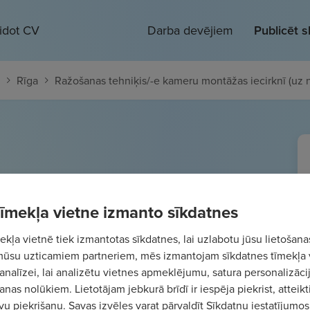
eidot CV
Darba devējiem
Publicēt 
Rīga
Ražošanas tehniķis/-e kameru montāžas iecirknī (uz n
iķis/-e kameru montāžas
 tīmekļa vietne izmanto sīkdatnes
eiktu laiku)
kļa vietnē tiek izmantotas sīkdatnes, lai uzlabotu jūsu lietošana
.
Bruto
mūsu uzticamiem partneriem, mēs izmantojam sīkdatnes tīmekļa 
analīzei, lai analizētu vietnes apmeklējumu, satura personalizācij
nas nolūkiem. Lietotājam jebkurā brīdī ir iespēja piekrist, atteikt
vu piekrišanu. Savas izvēles varat pārvaldīt Sīkdatņu iestatījumos