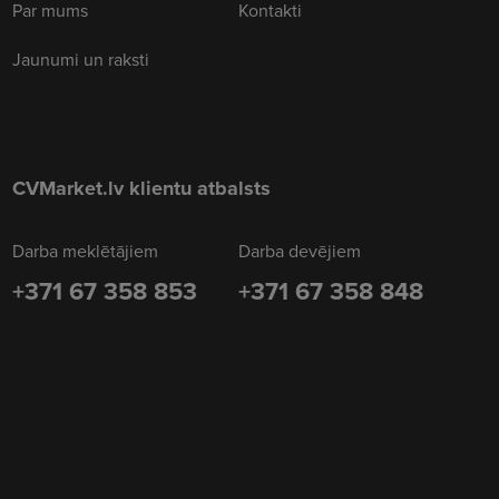
Par mums
Kontakti
Jaunumi un raksti
CVMarket.lv klientu atbalsts
Darba meklētājiem
Darba devējiem
+371 67 358 853
+371 67 358 848