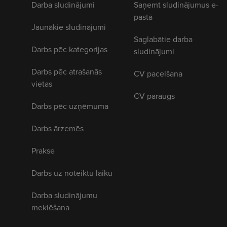
Darba sludinājumi
Saņemt sludinājumus e-
pastā
Jaunākie sludinājumi
Saglabātie darba
Darbs pēc kategorijas
sludinājumi
Darbs pēc atrašanās
CV pacelšana
vietas
CV paraugs
Darbs pēc uzņēmuma
Darbs ārzemēs
Prakse
Darbs uz noteiktu laiku
Darba sludinājumu
meklēšana