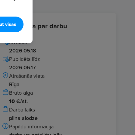
ut visas
Informācija par darbu
Ievadīts
2026.05.18
Publicēts līdz
2026.06.17
Atrašanās vieta
Rīga
Bruto alga
10
€/st.
Darba laiks
pilna slodze
Papildu informācija
darbs uz noteiktu laiku