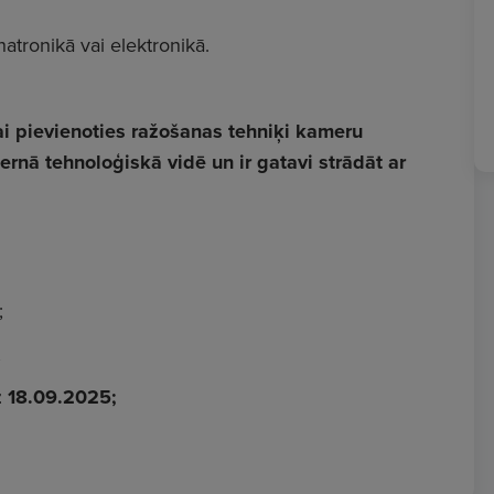
tronikā vai elektronikā.
 pievienoties ražošanas tehniķi kameru
dernā tehnoloģiskā vidē un ir gatavi strādāt ar
;
;
z 18.09.2025;