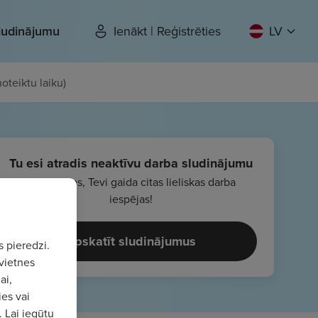
sludinājumu
Ienākt | Reģistrēties
LV
oteiktu laiku)
Tu esi atradis neaktīvu darba sludinājumu
Nebēdājies, Tevi gaida citas lieliskas darba
iespējas!
Apskatīt sludinājumus
s pieredzi.
vietnes
ai,
ies vai
. Lai iegūtu