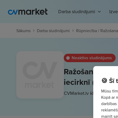
Darba sludinājumi
Izv
Sākums
Darba sludinājumi
Rūpniecība / Ražošana
Neaktīvs sludinājums
Ražošanas tehn
🍪 Šī
iecirknī (uz not
Mūsu tīme
CVMarket.lv klients
10
€/st
Kopā ar 
darbības 
reklamēša
mainīt sa