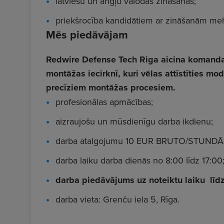
latviešu un angļu valodas zināšanas;
priekšrocība kandidātiem ar zināšanām meha
Mēs piedāvājam
Redwire Defense Tech Riga aicina komandai
montāžas iecirknī, kuri vēlas attīstīties mo
precīziem montāžas procesiem.
profesionālas apmācības;
aizraujošu un mūsdienīgu darba ikdienu;
darba atalgojumu 10 EUR BRUTO/STUNDĀ
darba laiku darba dienās no 8:00 līdz 17:00
darba piedāvājums uz noteiktu laiku līd
darba vieta: Grenču iela 5, Rīga.