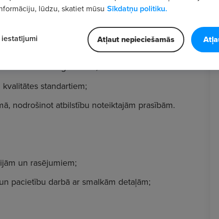
nformāciju, lūdzu, skatiet mūsu
Sīkdatņu politiku.
iestatījumi
Atļaut nepieciešamās
Atļa
mu montāžu un regulēšanu;
 kvalitātes standartiem;
ā, nodrošinot atbilstību noteiktajām prasībām.
cijām un rasējumiem;
u un pacietību darbā ar smalkām detaļām;