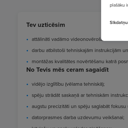
plašāku i
Sīkdatņu 
Tev uzticēsim
attālināti vadāmo videonovērošanas sistē
darbu atbilstoši tehniskajām instrukcijām un
montāžas kvalitātes novērtēšanu katrā posm
No Tevis mēs ceram sagaidīt
vidējo izglītību (vēlama tehniskā);
spēju strādāt saskaņā ar tehniskām instruk
augstu precizitāti un spēju saglabāt fokus
datorprasmes darba uzdevumu veikšanai;