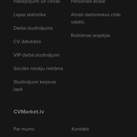
Pakalpojumi un cenas
Personāla atlase
Lapas statistika
Atrast darbiniekus citās
valstīs
Darba sludinājums
Reklāmas iespējas
CV datubāze
VIP darba sludinājumi
Sociālo mediju reklāma
Sludinājumi karjeras
lapā
CVMarket.lv
Par mums
Kontakti