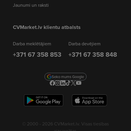
Jaunumi un raksti
CVMarket.lv klientu atbalsts
Darba meklētājiem
Darba devējiem
+371 67 358 853
+371 67 358 848
Seko mums Google
© 2000 - 2026 CVMarket.lv. Visas tiesības
aizsargātas.