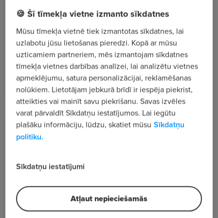
🍪 Šī tīmekļa vietne izmanto sīkdatnes
Nometņu iela 9 - 23, Jūrmala
Mūsu tīmekļa vietnē tiek izmantotas sīkdatnes, lai
uzlabotu jūsu lietošanas pieredzi. Kopā ar mūsu
Apskatīt visus sludinājumus
uzticamiem partneriem, mēs izmantojam sīkdatnes
tīmekļa vietnes darbības analīzei, lai analizētu vietnes
apmeklējumu, satura personalizācijai, reklamēšanas
Uzņēmuma apraksts
nolūkiem. Lietotājam jebkurā brīdī ir iespēja piekrist,
196
atteikties vai mainīt savu piekrišanu. Savas izvēles
varat pārvaldīt Sīkdatņu iestatījumos. Lai iegūtu
Skatījumu skaits
plašāku informāciju, lūdzu, skatiet mūsu
Sīkdatņu
politiku.
Sīkdatņu iestatījumi
Atļaut nepieciešamās