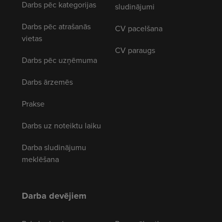
Darbs pēc kategorijas
sludinājumi
Darbs pēc atrašanās
CV pacelšana
vietas
CV paraugs
Darbs pēc uzņēmuma
Darbs ārzemēs
Prakse
Darbs uz noteiktu laiku
Darba sludinājumu
meklēšana
Darba devējiem