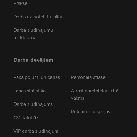
Prakse
Darbs uz noteiktu laiku
Darba sludinājumu
meklēšana
Darba devējiem
Pakalpojumi un cenas
Personāla atlase
Lapas statistika
Atrast darbiniekus citās
valstīs
Darba sludinājums
Reklāmas iespējas
CV datubāze
VIP darba sludinājumi