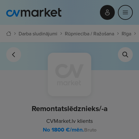
Darba sludinājumi
Rūpniecība / Ražošana
Rīga
Remontatslēdznieks/-a
CVMarket.lv klients
No
1800
€/mēn.
Bruto