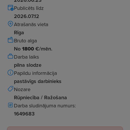
Publicēts līdz
2026.07.12
Atrašanās vieta
Rīga
Bruto alga
No
1800
€/mēn.
Darba laiks
pilna slodze
Papildu informācija
pastāvīgs darbinieks
Nozare
Rūpniecība / Ražošana
Darba sludinājuma numurs:
1649683