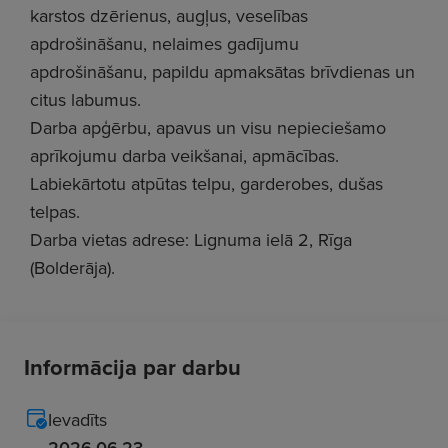
karstos dzērienus, augļus, veselības
apdrošināšanu, nelaimes gadījumu
apdrošināšanu, papildu apmaksātas brīvdienas un
citus labumus.
Darba apģērbu, apavus un visu nepieciešamo
aprīkojumu darba veikšanai, apmācības.
Labiekārtotu atpūtas telpu, garderobes, dušas
telpas.
Darba vietas adrese: Lignuma ielā 2, Rīga
(Bolderāja).
Informācija par darbu
Ievadīts
2026.06.23