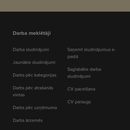
Darba meklētāji
Darba sludinājumi
Saņemt sludinājumus e-
pastā
Jaunākie sludinājumi
Saglabātie darba
Darbs pēc kategorijas
sludinājumi
Darbs pēc atrašanās
CV pacelšana
vietas
CV paraugs
Darbs pēc uzņēmuma
Darbs ārzemēs