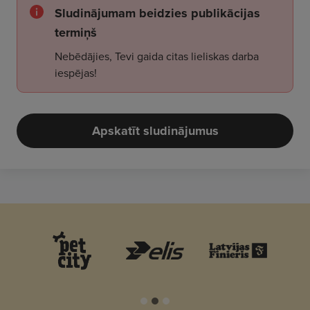
Sludinājumam beidzies publikācijas
termiņš
Nebēdājies, Tevi gaida citas lieliskas darba
iespējas!
Apskatīt sludinājumus