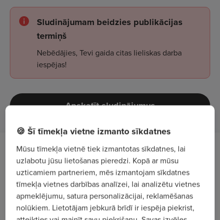
Sludinājumam beidzies publikācijas
termiņš
Nebēdājies, Tevi gaida citas lieliskas darba
iespējas!
Apskatīt sludinājumus
🍪 Šī tīmekļa vietne izmanto sīkdatnes
Mūsu tīmekļa vietnē tiek izmantotas sīkdatnes, lai
Darba apraksts
uzlabotu jūsu lietošanas pieredzi. Kopā ar mūsu
uzticamiem partneriem, mēs izmantojam sīkdatnes
Nodrošināt ražošanas iekārtu un līniju mehānisko,
tīmekļa vietnes darbības analīzei, lai analizētu vietnes
hidraulisko un pneimatisko sistēmu kvalitatīvu
apmeklējumu, satura personalizācijai, reklamēšanas
apkalpošanu un uzturēšanu. Veikt iekārtu
nolūkiem. Lietotājam jebkurā brīdī ir iespēja piekrist,
regulēšanas darbus, tehniskās apkopes un
atteikties vai mainīt savu piekrišanu. Savas izvēles