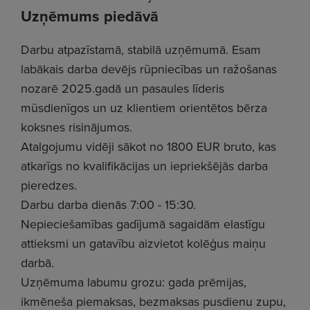
Uzņēmums piedāvā
Darbu atpazīstamā, stabilā uzņēmumā. Esam
labākais darba devējs rūpniecības un ražošanas
nozarē 2025.gadā un pasaules līderis
mūsdienīgos un uz klientiem orientētos bērza
koksnes risinājumos.
Atalgojumu vidēji sākot no 1800 EUR bruto, kas
atkarīgs no kvalifikācijas un iepriekšējās darba
pieredzes.
Darbu darba dienās 7:00 - 15:30.
Nepieciešamības gadījumā sagaidām elastīgu
attieksmi un gatavību aizvietot kolēģus maiņu
darbā.
Uzņēmuma labumu grozu: gada prēmijas,
ikmēneša piemaksas, bezmaksas pusdienu zupu,