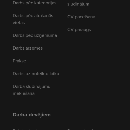
Darbs pēc kategorijas
sludinājumi
Darbs pēc atrašanās
CV pacelšana
vietas
CV paraugs
Darbs pēc uzņēmuma
Darbs ārzemēs
Prakse
Darbs uz noteiktu laiku
Darba sludinājumu
meklēšana
Darba devējiem