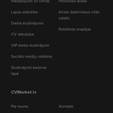
Pakalpojumi un cenas
Personāla atlase
Lapas statistika
Atrast darbiniekus citās
valstīs
Darba sludinājums
Reklāmas iespējas
CV datubāze
VIP darba sludinājumi
Sociālo mediju reklāma
Sludinājumi karjeras
lapā
CVMarket.lv
Par mums
Kontakti