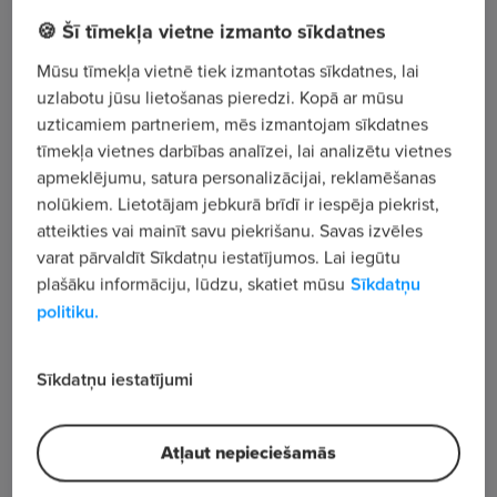
🍪 Šī tīmekļa vietne izmanto sīkdatnes
Anniņmuižas bulvāris 43 - 9A, Rīga
Mūsu tīmekļa vietnē tiek izmantotas sīkdatnes, lai
uzlabotu jūsu lietošanas pieredzi. Kopā ar mūsu
Apskatīt visus sludinājumus
uzticamiem partneriem, mēs izmantojam sīkdatnes
tīmekļa vietnes darbības analīzei, lai analizētu vietnes
apmeklējumu, satura personalizācijai, reklamēšanas
Uzņēmuma apraksts
nolūkiem. Lietotājam jebkurā brīdī ir iespēja piekrist,
744
atteikties vai mainīt savu piekrišanu. Savas izvēles
varat pārvaldīt Sīkdatņu iestatījumos. Lai iegūtu
Skatījumu skaits
plašāku informāciju, lūdzu, skatiet mūsu
Sīkdatņu
politiku.
Sīkdatņu iestatījumi
Atļaut nepieciešamās