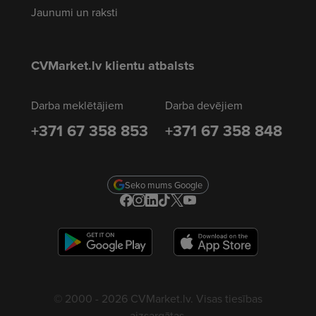
Jaunumi un raksti
CVMarket.lv klientu atbalsts
Darba meklētājiem
Darba devējiem
+371 67 358 853
+371 67 358 848
Seko mums Google
© 2000 - 2026 CVMarket.lv. Visas tiesības
aizsargātas.