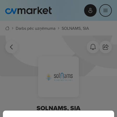
Darbs pēc uzņēmuma
SOLNAMS, SIA
SOLNAMS, SIA