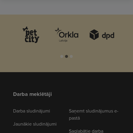
Darba meklētāji
Darba sludinājumi
Saņemt sludinājumus e-
pastā
Jaunākie sludinājumi
Saglabātie darba