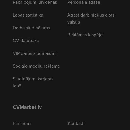
Pakalpojumi un cenas
Personāla atlase
Lapas statistika
Atrast darbiniekus citās
valstīs
Darba sludinājums
Reklāmas iespējas
CV datubāze
VIP darba sludinājumi
Sociālo mediju reklāma
Sludinājumi karjeras
lapā
CVMarket.lv
Par mums
Kontakti