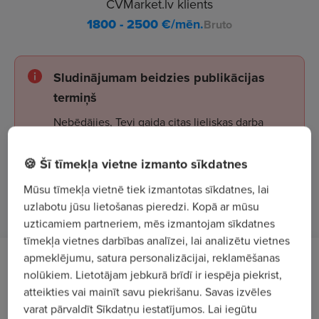
CVMarket.lv klients
1800 - 2500
€/mēn.
Bruto
Sludinājumam beidzies publikācijas
termiņš
Nebēdājies, Tevi gaida citas lieliskas darba
iespējas!
🍪 Šī tīmekļa vietne izmanto sīkdatnes
Mūsu tīmekļa vietnē tiek izmantotas sīkdatnes, lai
Apskatīt sludinājumus
uzlabotu jūsu lietošanas pieredzi. Kopā ar mūsu
uzticamiem partneriem, mēs izmantojam sīkdatnes
tīmekļa vietnes darbības analīzei, lai analizētu vietnes
apmeklējumu, satura personalizācijai, reklamēšanas
Tev uzticēsim
nolūkiem. Lietotājam jebkurā brīdī ir iespēja piekrist,
atteikties vai mainīt savu piekrišanu. Savas izvēles
Tehnoloģisko iekārtu un automātisko līniju
varat pārvaldīt Sīkdatņu iestatījumos. Lai iegūtu