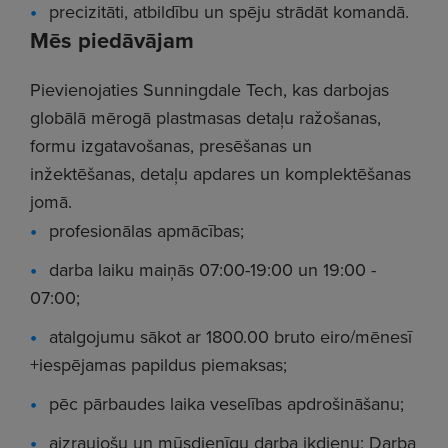
precizitāti, atbildību un spēju strādāt komandā.
Mēs piedāvājam
Pievienojaties Sunningdale Tech, kas darbojas
globālā mērogā plastmasas detaļu ražošanas,
formu izgatavošanas, presēšanas un
inžektēšanas, detaļu apdares un komplektēšanas
jomā.
profesionālas apmācības;
darba laiku maiņās 07:00-19:00 un 19:00 -
07:00;
atalgojumu sākot ar 1800.00 bruto eiro/mēnesī
+iespējamas papildus piemaksas;
pēc pārbaudes laika veselības apdrošināšanu;
aizraujošu un mūsdienīgu darba ikdienu; Darba