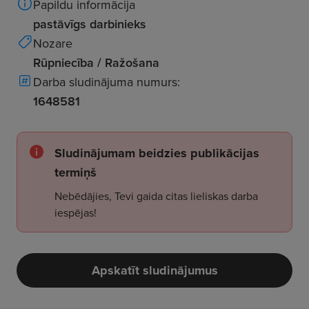
Papildu informācija
pastāvīgs darbinieks
Nozare
Rūpniecība / Ražošana
Darba sludinājuma numurs:
1648581
Sludinājumam beidzies publikācijas
termiņš
Nebēdājies, Tevi gaida citas lieliskas darba
iespējas!
Apskatīt sludinājumus