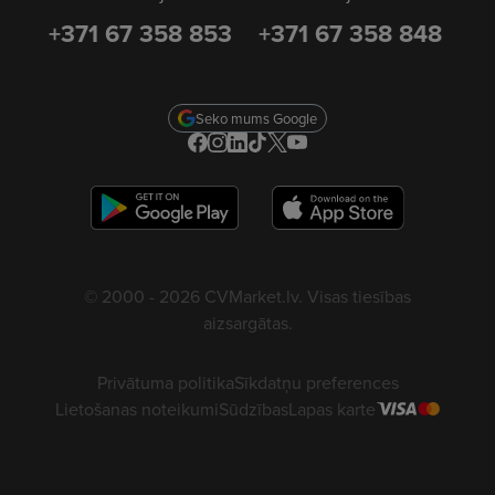
+371 67 358 853
+371 67 358 848
Seko mums Google
© 2000 - 2026 CVMarket.lv. Visas tiesības
aizsargātas.
Privātuma politika
Sīkdatņu preferences
Lietošanas noteikumi
Sūdzības
Lapas karte