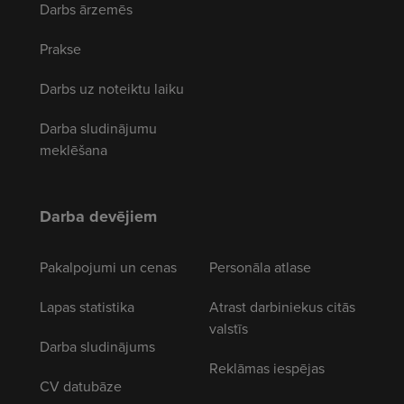
Darbs ārzemēs
Prakse
Darbs uz noteiktu laiku
Darba sludinājumu
meklēšana
Darba devējiem
Pakalpojumi un cenas
Personāla atlase
Lapas statistika
Atrast darbiniekus citās
valstīs
Darba sludinājums
Reklāmas iespējas
CV datubāze