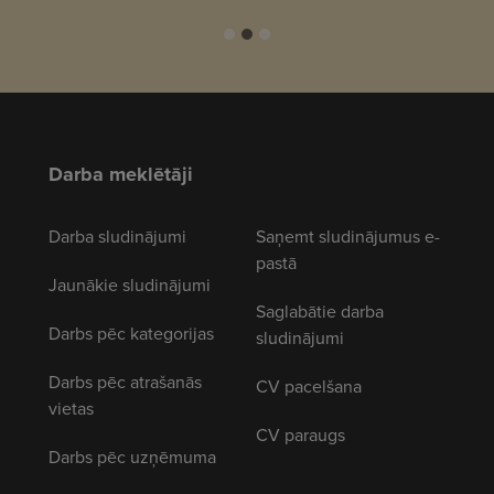
Darba meklētāji
Darba sludinājumi
Saņemt sludinājumus e-
pastā
Jaunākie sludinājumi
Saglabātie darba
Darbs pēc kategorijas
sludinājumi
Darbs pēc atrašanās
CV pacelšana
vietas
CV paraugs
Darbs pēc uzņēmuma