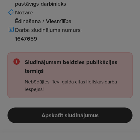
pastāvīgs darbinieks
Nozare
Ēdināšana / Viesmīlība
Darba sludinājuma numurs:
1647659
Sludinājumam beidzies publikācijas
termiņš
Nebēdājies, Tevi gaida citas lieliskas darba
iespējas!
Apskatīt sludinājumus