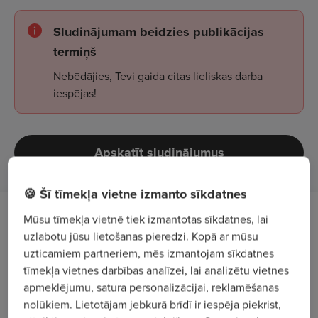
Sludinājumam beidzies publikācijas
termiņš
Nebēdājies, Tevi gaida citas lieliskas darba
iespējas!
Apskatīt sludinājumus
🍪 Šī tīmekļa vietne izmanto sīkdatnes
Mūsu tīmekļa vietnē tiek izmantotas sīkdatnes, lai
Darba apraksts
uzlabotu jūsu lietošanas pieredzi. Kopā ar mūsu
uzticamiem partneriem, mēs izmantojam sīkdatnes
Aicinām komandai pievienoties
pieredzējušu
tīmekļa vietnes darbības analīzei, lai analizētu vietnes
vecāko pavāru/-i
, kurš/-a prot organizēt virtuves
apmeklējumu, satura personalizācijai, reklamēšanas
darbu, uzturēt augstus kvalitātes standartus un
nolūkiem. Lietotājam jebkurā brīdī ir iespēja piekrist,
strādāt dinamiskā vidē.