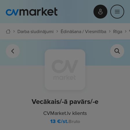
Darba sludinājumi
Ēdināšana / Viesmīlība
Rīga
Vecākais/-ā pavārs/-e
CVMarket.lv klients
13
€/st.
Bruto