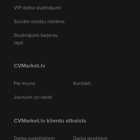
VIP darba sludinājumi
Sociālo mediju reklāma
Sludinājumi karjeras
lapā
CVMarket.lv
Par mums
Kontakti
Jaunumi un raksti
CVMarket.lv klientu atbalsts
Darba meklētājiem
Darba devējiem