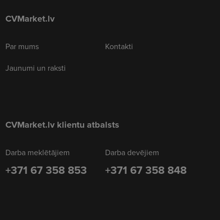
CVMarket.lv
Par mums
Kontakti
Jaunumi un raksti
CVMarket.lv klientu atbalsts
Darba meklētājiem
Darba devējiem
+371 67 358 853
+371 67 358 848