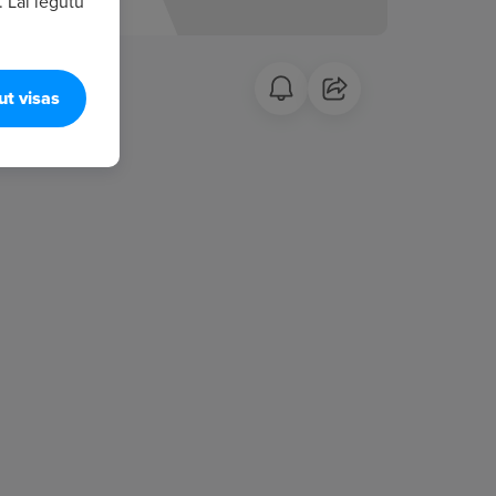
. Lai iegūtu
ut visas