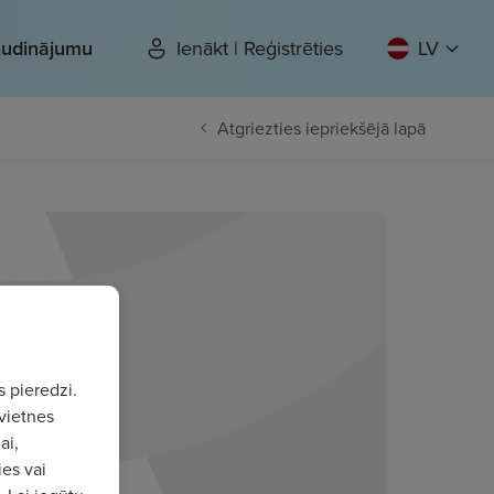
sludinājumu
Ienākt | Reģistrēties
LV
Atgriezties iepriekšējā lapā
s pieredzi.
vietnes
ai,
ies vai