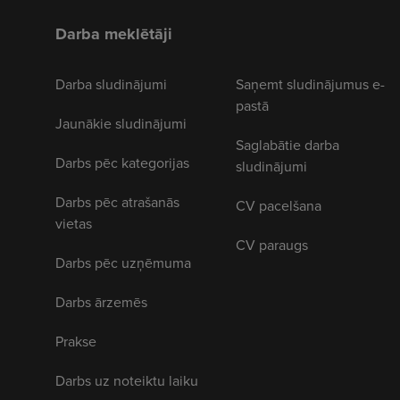
Darba meklētāji
Darba sludinājumi
Saņemt sludinājumus e-
pastā
Jaunākie sludinājumi
Saglabātie darba
Darbs pēc kategorijas
sludinājumi
Darbs pēc atrašanās
CV pacelšana
vietas
CV paraugs
Darbs pēc uzņēmuma
Darbs ārzemēs
Prakse
Darbs uz noteiktu laiku