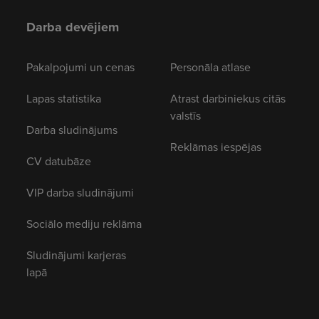
Darba devējiem
Pakalpojumi un cenas
Personāla atlase
Lapas statistika
Atrast darbiniekus citās
valstīs
Darba sludinājums
Reklāmas iespējas
CV datubāze
VIP darba sludinājumi
Sociālo mediju reklāma
Sludinājumi karjeras
lapā