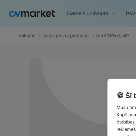
Darba sludinājumi
Izv
Sākums
Darbs pēc uzņēmuma
AIRKARGO, SIA
🍪 Šī
Mūsu tīme
Kopā ar 
darbības 
reklamēša