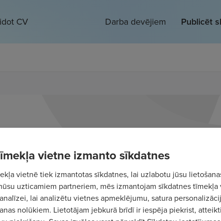
eidot CV
Darba devējiem
Publicēt 
 tīmekļa vietne izmanto sīkdatnes
kļa vietnē tiek izmantotas sīkdatnes, lai uzlabotu jūsu lietošana
mūsu uzticamiem partneriem, mēs izmantojam sīkdatnes tīmekļa 
analīzei, lai analizētu vietnes apmeklējumu, satura personalizācij
nas nolūkiem. Lietotājam jebkurā brīdī ir iespēja piekrist, atteikt