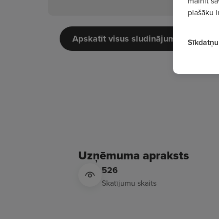
mainīt sa
plašāku i
Apskatīt visus sludinājumus
Sīkdatņu 
Uzņēmuma apraksts
526
Skatījumu skaits