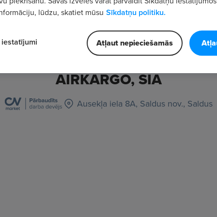
vu piekrišanu. Savas izvēles varat pārvaldīt Sīkdatņu iestatījumos
nformāciju, lūdzu, skatiet mūsu
Sīkdatņu politiku.
iestatījumi
Atļaut nepieciešamās
Atļa
AIRKARGO, SIA
Ausekļa iela 8A, Saldus nov., Saldus