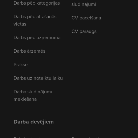
Darbs pēc kategorijas
sludinājumi
Darbs pēc atrašanās
CV pacelšana
vietas
CV paraugs
Darbs pēc uzņēmuma
Darbs ārzemēs
Prakse
Darbs uz noteiktu laiku
Darba sludinājumu
meklēšana
Darba devējiem