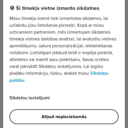
🍪 Šī tīmekļa vietne izmanto sīkdatnes
Brīvības iela 55, Rīga
Mūsu tīmekļa vietnē tiek izmantotas sīkdatnes, lai
uzlabotu jūsu lietošanas pieredzi. Kopā ar mūsu
Apskatīt visus sludinājumus
uzticamiem partneriem, mēs izmantojam sīkdatnes
tīmekļa vietnes darbības analīzei, lai analizētu vietnes
apmeklējumu, satura personalizācijai, reklamēšanas
Uzņēmuma apraksts
nolūkiem. Lietotājam jebkurā brīdī ir iespēja piekrist,
4 822
atteikties vai mainīt savu piekrišanu. Savas izvēles
varat pārvaldīt Sīkdatņu iestatījumos. Lai iegūtu
Skatījumu skaits
plašāku informāciju, lūdzu, skatiet mūsu
Sīkdatņu
politiku.
Sīkdatņu iestatījumi
Atļaut nepieciešamās