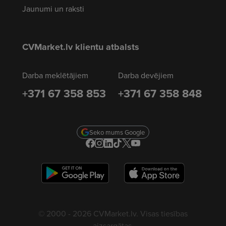
Jaunumi un raksti
CVMarket.lv klientu atbalsts
Darba meklētājiem
Darba devējiem
+371 67 358 853
+371 67 358 848
Seko mums Google
© 2000 - 2026 CVMarket.lv. Visas tiesības
aizsargātas.