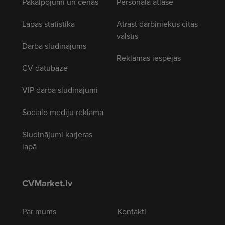
Pakalpojumi un cenas
Personāla atlase
Lapas statistika
Atrast darbiniekus citās
valstīs
Darba sludinājums
Reklāmas iespējas
CV datubāze
VIP darba sludinājumi
Sociālo mediju reklāma
Sludinājumi karjeras
lapā
CVMarket.lv
Par mums
Kontakti