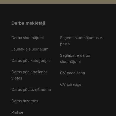
Darba meklētāji
Darba sludinājumi
Saņemt sludinājumus e-
pastā
Jaunākie sludinājumi
Saglabātie darba
Darbs pēc kategorijas
sludinājumi
Darbs pēc atrašanās
CV pacelšana
vietas
CV paraugs
Darbs pēc uzņēmuma
Darbs ārzemēs
Prakse