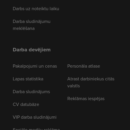
Darbs uz noteiktu laiku
Darba sludinājumu
meklēšana
Darba devējiem
Pakalpojumi un cenas
Personāla atlase
Lapas statistika
Atrast darbiniekus citās
valstīs
Darba sludinājums
Reklāmas iespējas
CV datubāze
VIP darba sludinājumi
Sociālo mediju reklāma