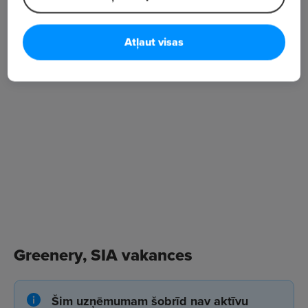
šādas audzētavas arī pārējās Baltijas valstīs.
Atļaut visas
Greenery, SIA vakances
Šim uzņēmumam šobrīd nav aktīvu