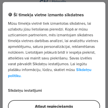
Starta iela 1A, Rīga
🍪 Šī tīmekļa vietne izmanto sīkdatnes
Mūsu tīmekļa vietnē tiek izmantotas sīkdatnes, lai
Apskatīt visus sludinājumus
uzlabotu jūsu lietošanas pieredzi. Kopā ar mūsu
uzticamiem partneriem, mēs izmantojam sīkdatnes
tīmekļa vietnes darbības analīzei, lai analizētu vietnes
Uzņēmuma apraksts
apmeklējumu, satura personalizācijai, reklamēšanas
2 831
nolūkiem. Lietotājam jebkurā brīdī ir iespēja piekrist,
Skatījumu skaits
atteikties vai mainīt savu piekrišanu. Savas izvēles
Reģ. nr.: 40203226665
varat pārvaldīt Sīkdatņu iestatījumos. Lai iegūtu
Greenery uzņēmums sevī ir apvienojis profesionāļu
plašāku informāciju, lūdzu, skatiet mūsu
Sīkdatņu
politiku.
komandu ar ilgstošu pieredzi un zināšanām
mikrosalātu un garšaugu audzēšanā, kā arī
augstvērtīga dabīga augsnes maisījuma ražošanā.
Sīkdatņu iestatījumi
Esam radījuši Latvijā lielāko City Farming koncepta
mikroslātu audzētavu, un nākotnē plānojam izveidot
Atļaut nepieciešamās