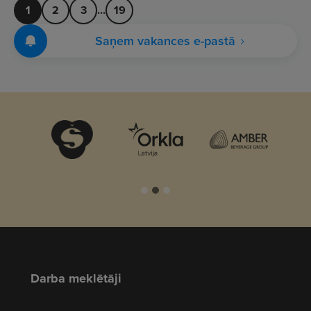
1
2
3
...
19
Saņem vakances e-pastā
Darba meklētāji