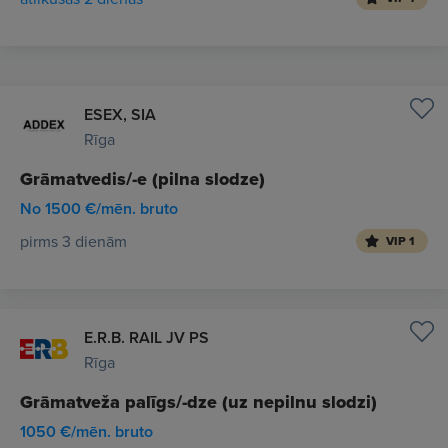
ESEX, SIA
Rīga
Grāmatvedis/-e (pilna slodze)
No 1500 €/mēn. bruto
pirms 3 dienām
VIP 1
E.R.B. RAIL JV PS
Rīga
Grāmatveža palīgs/-dze (uz nepilnu slodzi)
1050 €/mēn. bruto