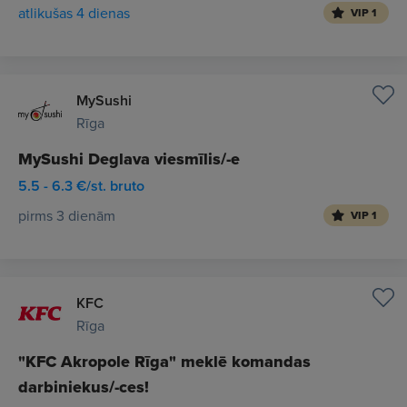
atlikušas 4 dienas
VIP 1
MySushi
Rīga
MySushi Deglava viesmīlis/-e
5.5 - 6.3 €/st. bruto
pirms 3 dienām
VIP 1
KFC
Rīga
"KFC Akropole Rīga" meklē komandas
darbiniekus/-ces!