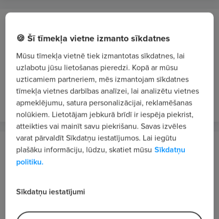
SIA ONNINEN
Rīga
🍪 Šī tīmekļa vietne izmanto sīkdatnes
Pārdevējs/-a - konsultants/-e (ONNINEN
Mūsu tīmekļa vietnē tiek izmantotas sīkdatnes, lai
EXPRESS Rīga, Dārzciema iela 39)
uzlabotu jūsu lietošanas pieredzi. Kopā ar mūsu
uzticamiem partneriem, mēs izmantojam sīkdatnes
1300 - 1700 €/mēn. bruto
tīmekļa vietnes darbības analīzei, lai analizētu vietnes
atlikusi 1 diena
VIP 2
apmeklējumu, satura personalizācijai, reklamēšanas
nolūkiem. Lietotājam jebkurā brīdī ir iespēja piekrist,
atteikties vai mainīt savu piekrišanu. Savas izvēles
varat pārvaldīt Sīkdatņu iestatījumos. Lai iegūtu
Olpha, AS
plašāku informāciju, lūdzu, skatiet mūsu
Sīkdatņu
Olaine
politiku.
Analītiķis/-e
2500 €/mēn. bruto
Sīkdatņu iestatījumi
vakardien
JAUNS
VIP 1