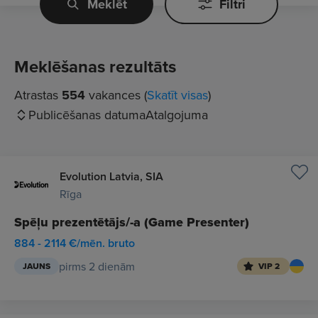
Meklēt
Filtri
Meklēšanas rezultāts
Atrastas
554
vakances (
Skatīt visas
)
Publicēšanas datuma
Atalgojuma
Evolution Latvia, SIA
Rīga
Spēļu prezentētājs/-a (Game Presenter)
884 - 2114 €/mēn. bruto
pirms 2 dienām
JAUNS
VIP 2