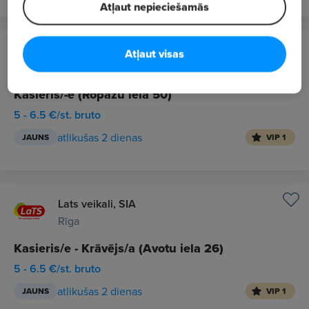
Atļaut nepieciešamās
Lats veikali, SIA
Atļaut visas
Rīga
Kasieris/-e (Ropažu iela 50)
5 - 6.5 €/st. bruto
atlikušas 2 dienas
JAUNS
VIP 1
Lats veikali, SIA
Rīga
Kasieris/e - Krāvējs/a (Avotu iela 26)
5 - 6.5 €/st. bruto
atlikušas 2 dienas
JAUNS
VIP 1