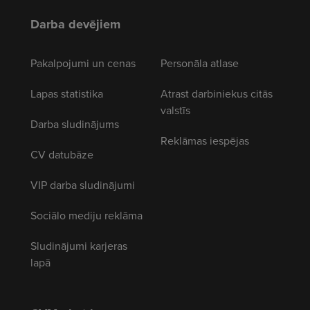
Darba devējiem
Pakalpojumi un cenas
Personāla atlase
Lapas statistika
Atrast darbiniekus citās
valstīs
Darba sludinājums
Reklāmas iespējas
CV datubāze
VIP darba sludinājumi
Sociālo mediju reklāma
Sludinājumi karjeras
lapā