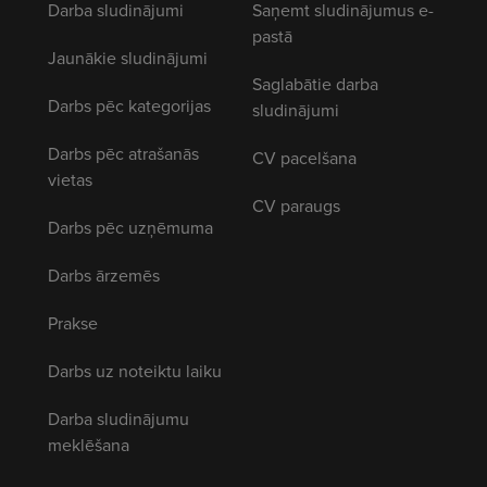
Darba sludinājumi
Saņemt sludinājumus e-
pastā
Jaunākie sludinājumi
Saglabātie darba
Darbs pēc kategorijas
sludinājumi
Darbs pēc atrašanās
CV pacelšana
vietas
CV paraugs
Darbs pēc uzņēmuma
Darbs ārzemēs
Prakse
Darbs uz noteiktu laiku
Darba sludinājumu
meklēšana