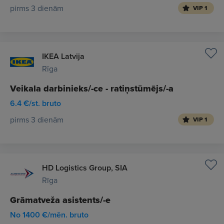
pirms 3 dienām
VIP 1
IKEA Latvija
Rīga
Veikala darbinieks/-ce - ratiņstūmējs/-a
6.4 €/st. bruto
pirms 3 dienām
VIP 1
HD Logistics Group, SIA
Rīga
Grāmatveža asistents/-e
No 1400 €/mēn. bruto