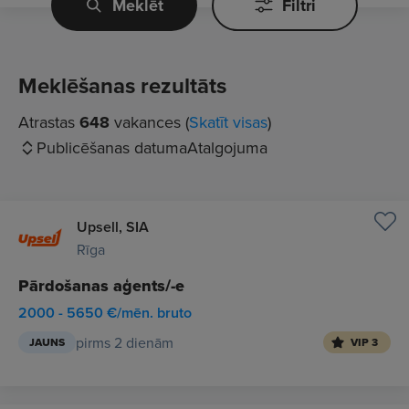
Meklēt
Filtri
Meklēšanas rezultāts
Atrastas
648
vakances (
Skatīt visas
)
Publicēšanas datuma
Atalgojuma
Upsell, SIA
Rīga
Pārdošanas aģents/-e
2000 - 5650 €/mēn. bruto
pirms 2 dienām
JAUNS
VIP 3