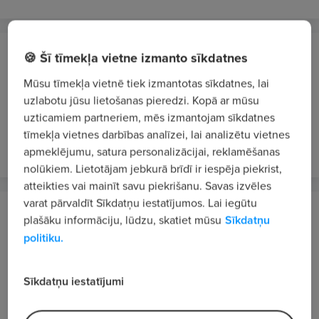
MOBEX LATVIA, SIA
🍪 Šī tīmekļa vietne izmanto sīkdatnes
Rīga
Mūsu tīmekļa vietnē tiek izmantotas sīkdatnes, lai
Pārdevējs/-a
uzlabotu jūsu lietošanas pieredzi. Kopā ar mūsu
uzticamiem partneriem, mēs izmantojam sīkdatnes
800 - 1400 €/mēn. neto
tīmekļa vietnes darbības analīzei, lai analizētu vietnes
pirms nedēļas
VIP 2
apmeklējumu, satura personalizācijai, reklamēšanas
nolūkiem. Lietotājam jebkurā brīdī ir iespēja piekrist,
atteikties vai mainīt savu piekrišanu. Savas izvēles
varat pārvaldīt Sīkdatņu iestatījumos. Lai iegūtu
SIA ONNINEN
plašāku informāciju, lūdzu, skatiet mūsu
Sīkdatņu
Rīga
politiku.
Pārdevējs/-a - konsultants/-e (ONNINEN
EXPRESS Rīga, Dārzciema iela 39)
Sīkdatņu iestatījumi
1300 - 1700 €/mēn. bruto