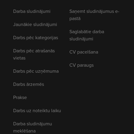
Darba sludinājumi
Saņemt sludinājumus e-
pastā
Jaunākie sludinājumi
Saglabātie darba
Darbs pēc kategorijas
sludinājumi
Darbs pēc atrašanās
CV pacelšana
vietas
CV paraugs
Darbs pēc uzņēmuma
Darbs ārzemēs
Prakse
Darbs uz noteiktu laiku
Darba sludinājumu
meklēšana