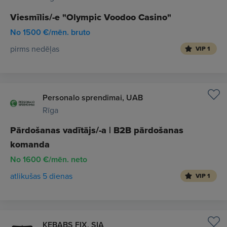
Viesmīlis/-e "Olympic Voodoo Casino"
No 1500 €/mēn. bruto
pirms nedēļas
VIP 1
Personalo sprendimai, UAB
Rīga
Pārdošanas vadītājs/-a | B2B pārdošanas
komanda
No 1600 €/mēn. neto
atlikušas 5 dienas
VIP 1
KEBABS FIX, SIA