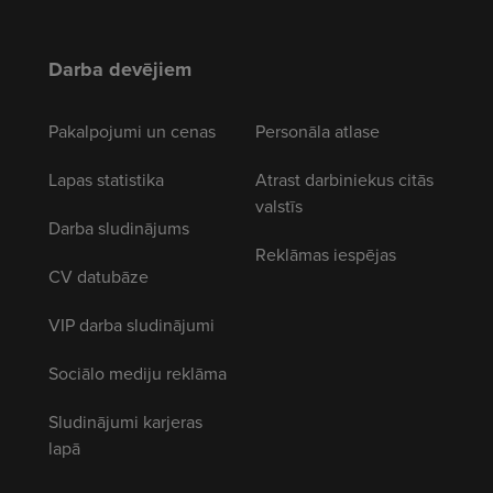
Darba devējiem
Pakalpojumi un cenas
Personāla atlase
Lapas statistika
Atrast darbiniekus citās
valstīs
Darba sludinājums
Reklāmas iespējas
CV datubāze
VIP darba sludinājumi
Sociālo mediju reklāma
Sludinājumi karjeras
lapā