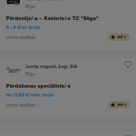
Rīga
Pārdevējs/-a – Kasieris/-e TC "Sāga"
6 - 8 €/st. bruto
pirms nedēļas
VIP 1
Jumta segumi, žogi, SIA
Rīga
Pārdošanas speciālists/-e
No 1289 €/mēn. bruto
pirms nedēļas
VIP 1