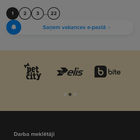
1
2
3
...
22
Saņem vakances e-pastā
Darba meklētāji