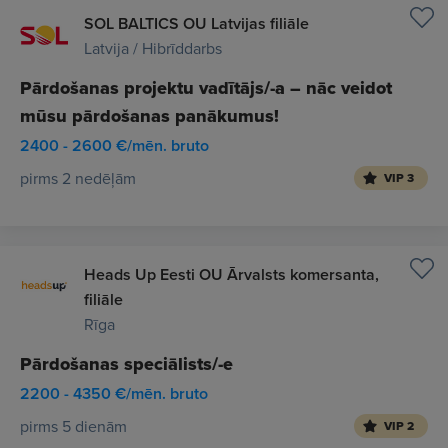
SOL BALTICS OU Latvijas filiāle
Latvija / Hibrīddarbs
Pārdošanas projektu vadītājs/-a – nāc veidot
mūsu pārdošanas panākumus!
2400 - 2600 €/mēn. bruto
pirms 2 nedēļām
VIP 3
Heads Up Eesti OU Ārvalsts komersanta,
filiāle
Rīga
Pārdošanas speciālists/-e
2200 - 4350 €/mēn. bruto
pirms 5 dienām
VIP 2