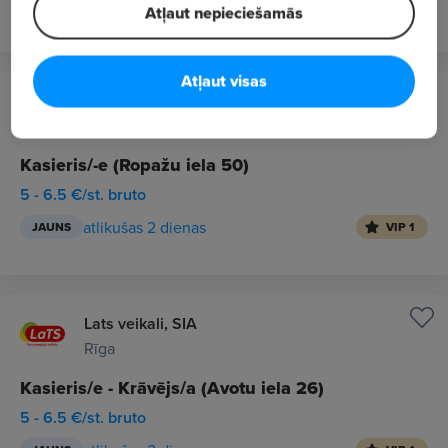
atlikusi 1 diena
VIP 2
Atļaut nepieciešamās
Atļaut visas
Lats veikali, SIA
Rīga
Kasieris/-e (Ropažu iela 50)
5 - 6.5 €/st. bruto
atlikušas 2 dienas
JAUNS
VIP 1
Lats veikali, SIA
Rīga
Kasieris/e - Krāvējs/a (Avotu iela 26)
5 - 6.5 €/st. bruto