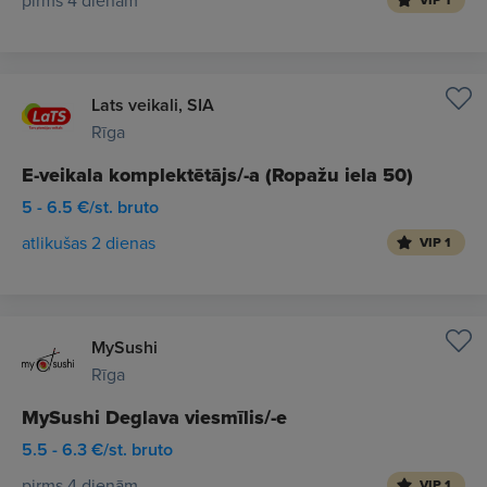
pirms 4 dienām
VIP 1
Lats veikali, SIA
Rīga
E-veikala komplektētājs/-a (Ropažu iela 50)
5 - 6.5 €/st. bruto
atlikušas 2 dienas
VIP 1
MySushi
Rīga
MySushi Deglava viesmīlis/-e
5.5 - 6.3 €/st. bruto
pirms 4 dienām
VIP 1