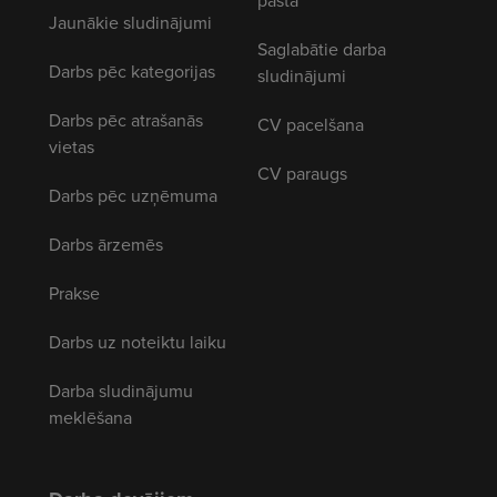
pastā
Jaunākie sludinājumi
Saglabātie darba
Darbs pēc kategorijas
sludinājumi
Darbs pēc atrašanās
CV pacelšana
vietas
CV paraugs
Darbs pēc uzņēmuma
Darbs ārzemēs
Prakse
Darbs uz noteiktu laiku
Darba sludinājumu
meklēšana