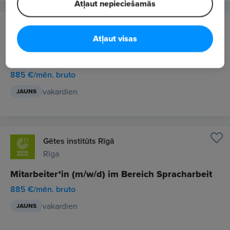
Atļaut nepieciešamās
Gētes institūts Rīgā
Atļaut visas
Rīga
Darbinieks/-ce (m/f/d) valodas darba jomā
885 €/mēn. bruto
vakardien
JAUNS
Gētes institūts Rīgā
Rīga
Mitarbeiter*in (m/w/d) im Bereich Spracharbeit
885 €/mēn. bruto
vakardien
JAUNS