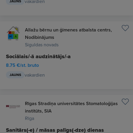
vakardien
JAUNS
Allažu bērnu un ģimenes atbalsta centrs,
Nodibinājums
Siguldas novads
Sociālais/-ā audzinātājs/-a
8.75 €/st. bruto
vakardien
JAUNS
Rīgas Stradiņa universitātes Stomatoloģijas
institūts, SIA
Rīga
Sanitārs(-e) / māsas palīgs(-dze) dienas