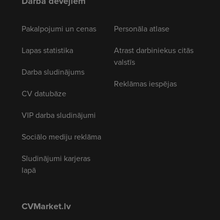
Darba devējiem
Pakalpojumi un cenas
Personāla atlase
Lapas statistika
Atrast darbiniekus citās
valstīs
Darba sludinājums
Reklāmas iespējas
CV datubāze
VIP darba sludinājumi
Sociālo mediju reklāma
Sludinājumi karjeras
lapā
CVMarket.lv