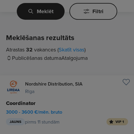
Meklēt
Filtri
Meklēšanas rezultāts
Atrastas
32
vakances (
Skatīt visas
)
Publicēšanas datuma
Atalgojuma
Nordshire Distribution, SIA
Rīga
Coordinator
3000 - 3600 €/mēn. bruto
pirms 11 stundām
JAUNS
VIP 1