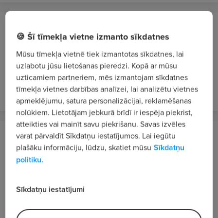
Latvijas Jūras administrācija, SIA
🍪 Šī tīmekļa vietne izmanto sīkdatnes
Rīga
Mūsu tīmekļa vietnē tiek izmantotas sīkdatnes, lai
Hidrogrāfs/-e
uzlabotu jūsu lietošanas pieredzi. Kopā ar mūsu
1620 - 2020 €/mēn. bruto
uzticamiem partneriem, mēs izmantojam sīkdatnes
pirms 4 dienām
VIP 1
tīmekļa vietnes darbības analīzei, lai analizētu vietnes
apmeklējumu, satura personalizācijai, reklamēšanas
nolūkiem. Lietotājam jebkurā brīdī ir iespēja piekrist,
atteikties vai mainīt savu piekrišanu. Savas izvēles
KNAUF, SIA
varat pārvaldīt Sīkdatņu iestatījumos. Lai iegūtu
Ropažu novads
plašāku informāciju, lūdzu, skatiet mūsu
Sīkdatņu
politiku.
Laborants/-e
1545 - 1682 €/mēn. bruto
Sīkdatņu iestatījumi
pirms 5 dienām
VIP 1