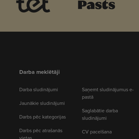
Darba meklētāji
Darba sludinājumi
Saņemt sludinājumus e-
pastā
Jaunākie sludinājumi
Saglabātie darba
Darbs pēc kategorijas
sludinājumi
Darbs pēc atrašanās
CV pacelšana
vietas