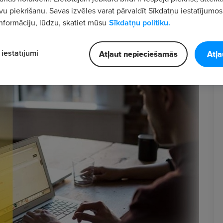
vu piekrišanu. Savas izvēles varat pārvaldīt Sīkdatņu iestatījumos
nformāciju, lūdzu, skatiet mūsu
Sīkdatņu politiku.
iestatījumi
Atļaut nepieciešamās
Atļa