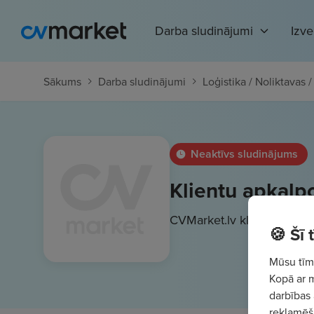
Darba sludinājumi
Izv
Sākums
Darba sludinājumi
Loģistika / Noliktavas 
Neaktīvs sludinājums
Klientu apkalpo
CVMarket.lv klients
1480 -
🍪 Šī
Mūsu tīme
Kopā ar 
darbības 
reklamēša