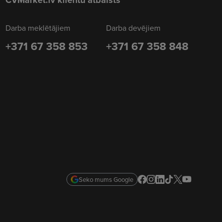
CVMarket.lv klientu atbalsts
Darba meklētājiem
Darba devējiem
+371 67 358 853
+371 67 358 848
Seko mums Google