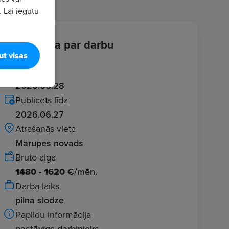
. Lai iegūtu
Informācija par darbu
ut visas
Ievadīts
2026.05.28
Publicēts līdz
2026.06.27
Atrašanās vieta
Mārupes novads
Bruto alga
1480 - 1620
€/mēn.
Darba laiks
pilna slodze
Papildu informācija
pastāvīgs darbinieks