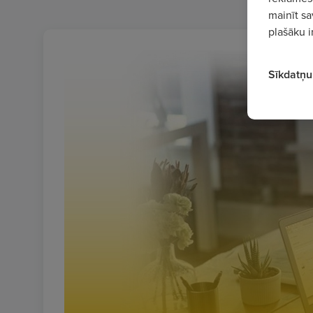
mainīt sa
plašāku i
Sīkdatņu 