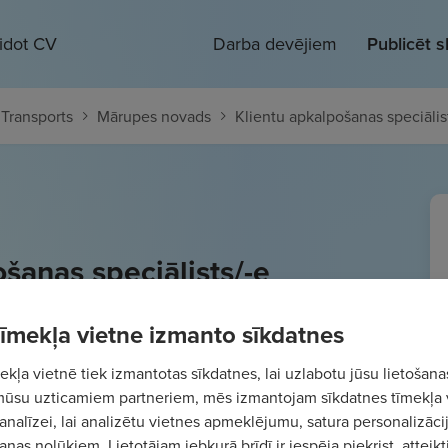
eidot CV
Darba devējiem
Publicēt 
/ Transports
Mārupes novads
Klientu apkalpošanas speciālis
šanas speciālists/-e
 1620
€/mēn.
Bruto
 tīmekļa vietne izmanto sīkdatnes
kļa vietnē tiek izmantotas sīkdatnes, lai uzlabotu jūsu lietošana
mūsu uzticamiem partneriem, mēs izmantojam sīkdatnes tīmekļa 
analīzei, lai analizētu vietnes apmeklējumu, satura personalizācij
nas nolūkiem. Lietotājam jebkurā brīdī ir iespēja piekrist, atteikt