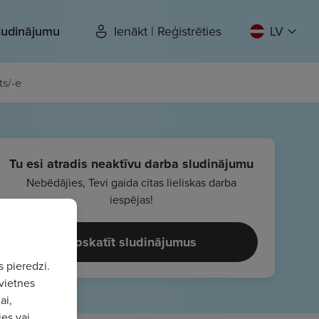
sludinājumu
Ienākt | Reģistrēties
LV
ts/-e
Tu esi atradis neaktīvu darba sludinājumu
Nebēdājies, Tevi gaida citas lieliskas darba
iespējas!
Apskatīt sludinājumus
s pieredzi.
vietnes
ai,
ies vai