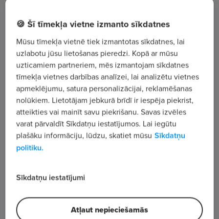
Rīgas iela 1 - 37, Talsu nov., Talsi
🍪 Šī tīmekļa vietne izmanto sīkdatnes
Mūsu tīmekļa vietnē tiek izmantotas sīkdatnes, lai
Apskatīt visus sludinājumus
uzlabotu jūsu lietošanas pieredzi. Kopā ar mūsu
uzticamiem partneriem, mēs izmantojam sīkdatnes
tīmekļa vietnes darbības analīzei, lai analizētu vietnes
Uzņēmuma apraksts
apmeklējumu, satura personalizācijai, reklamēšanas
nolūkiem. Lietotājam jebkurā brīdī ir iespēja piekrist,
769
atteikties vai mainīt savu piekrišanu. Savas izvēles
Skatījumu skaits
varat pārvaldīt Sīkdatņu iestatījumos. Lai iegūtu
Bērnu apģērbu un rotaļlietu premium zīmola
plašāku informāciju, lūdzu, skatiet mūsu
Sīkdatņu
uzņēmums, kas saviem mazajiem klientiem piedāvā
politiku.
ilgtspējīgas un videi draudzīgas bērnu preces.
Eiropas zīmoli, kuri atklāt katrs savu stāstu un ierauj
Sīkdatņu iestatījumi
ikvienu modes un krāsu pasaulē!
Atļaut nepieciešamās