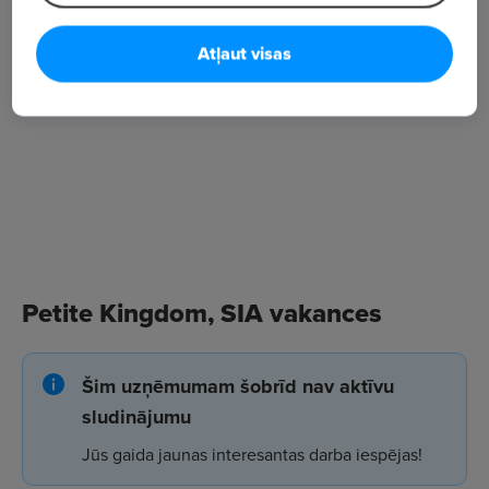
Atļaut visas
Petite Kingdom, SIA vakances
Šim uzņēmumam šobrīd nav aktīvu
sludinājumu
Jūs gaida jaunas interesantas darba iespējas!