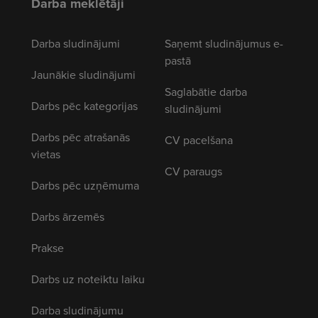
Darba meklētāji
Darba sludinājumi
Saņemt sludinājumus e-
pastā
Jaunākie sludinājumi
Saglabātie darba
Darbs pēc kategorijas
sludinājumi
Darbs pēc atrašanās
CV pacelšana
vietas
CV paraugs
Darbs pēc uzņēmuma
Darbs ārzemēs
Prakse
Darbs uz noteiktu laiku
Darba sludinājumu