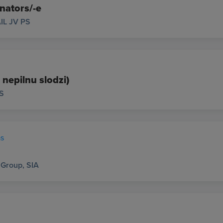
nators/-e
AIL JV PS
 nepilnu slodzi)
PS
as
 Group, SIA