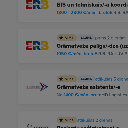
BIS un tehniskais/-ā koordi
1800 - 2800 €/mēn. bruto
E.R.B. R
pirms 2 dienām
VIP 1
JAUNS
Grāmatveža palīgs/-dze (uz
1050 €/mēn. bruto
E.R.B. RAIL JV 
atlikušas 5 dien
VIP 1
JAUNS
Grāmatveža asistents/-e
No 1400 €/mēn. bruto
HD Logistics
atlikušas 2 dienas
VIP 1