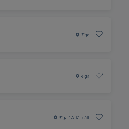
Rīga
Rīga
Rīga
/ Attālināti