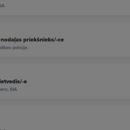
IA
nodaļas priekšnieks/-ce
ības policija
ietvedis/-e
ers, SIA