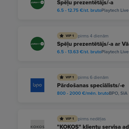
Spēļu prezentētājs/-a
6.5 - 12.75 €/st. bruto
Playtech Live
pirms 4 dienām
VIP 1
Spēļu prezentētājs/-a ar 
6.5 - 13.63 €/st. bruto
Playtech Live
pirms 6 dienām
VIP 1
Pārdošanas speciālists/-e
800 - 2000 €/mēn. bruto
BPO, SIA
pirms nedēļas
VIP 1
"KOKOS" klientu servisa ad