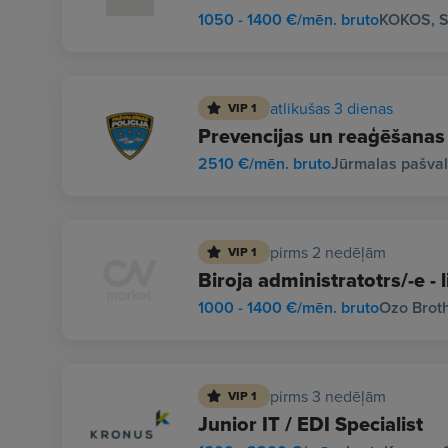
1050 - 1400 €/mēn. bruto
KOKOS, S
atlikušas 3 dienas
VIP 1
Prevencijas un reaģēšanas 
2510 €/mēn. bruto
Jūrmalas pašvald
pirms 2 nedēļām
VIP 1
Biroja administratotrs/-e - l
1000 - 1400 €/mēn. bruto
Ozo Broth
pirms 3 nedēļām
VIP 1
Junior IT / EDI Specialist