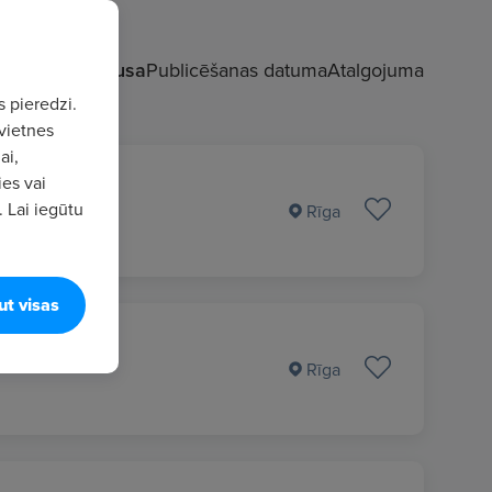
t pēc:
VIP statusa
Publicēšanas datuma
Atalgojuma
s pieredzi.
vietnes
ai,
ies vai
. Lai iegūtu
Rīga
ut visas
Rīga