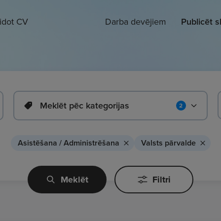
eidot CV
Darba devējiem
Publicēt 
Meklēt pēc kategorijas
2
Asistēšana / Administrēšana
Valsts pārvalde
Meklēt
Filtri