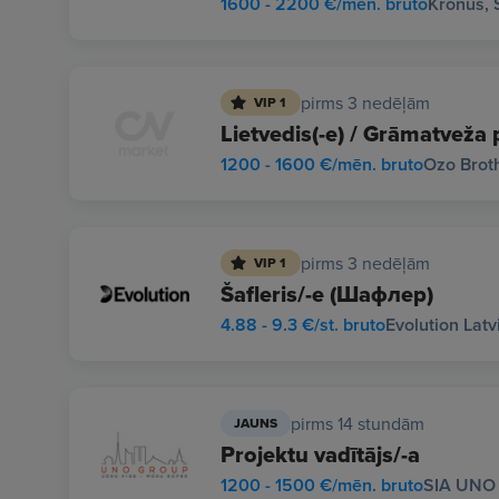
1600 - 2200 €/mēn. bruto
Kronus, 
pirms 3 nedēļām
VIP 1
Lietvedis(-e) / Grāmatveža 
1200 - 1600 €/mēn. bruto
Ozo Broth
pirms 3 nedēļām
VIP 1
Šafleris/-e (Шафлер)
4.88 - 9.3 €/st. bruto
Evolution Latv
pirms 14 stundām
JAUNS
Projektu vadītājs/-a
1200 - 1500 €/mēn. bruto
SIA UNO