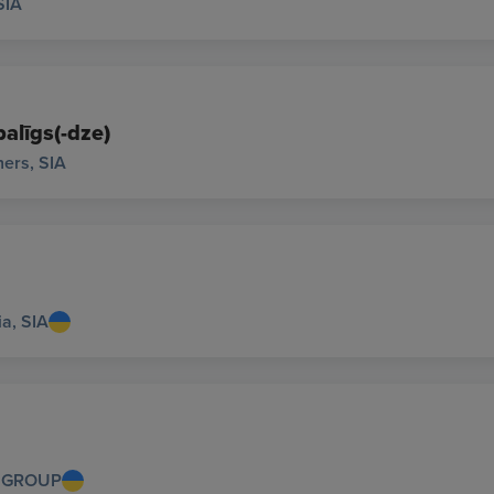
SIA
palīgs(-dze)
ers, SIA
ia, SIA
 GROUP