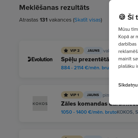
Meklēšanas rezultāts
🍪 Šī
Atrastas
131
vakances (
Skatīt visas
)
Mūsu tīme
Kopā ar 
darbības 
vakardien
VIP 2
JAUNS
reklamēša
Spēļu prezentētājs/-a (Gam
mainīt sa
plašāku i
884 - 2114 €/mēn. bruto
Evolution L
Sīkdatņu 
pirms 20 stund
VIP 1
JAUNS
Zāles komandas darbiniec
1050 - 1400 €/mēn. bruto
KOKOS, S