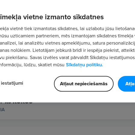
 tīmekļa vietne izmanto sīkdatnes
Šķiro
kļa vietnē tiek izmantotas sīkdatnes, lai uzlabotu jūsu lietošana
mūsu uzticamiem partneriem, mēs izmantojam sīkdatnes tīmekļa 
analīzei, lai analizētu vietnes apmeklējumu, satura personalizācij
nas nolūkiem. Lietotājam jebkurā brīdī ir iespēja piekrist, atteikt
e Presenter)
vu piekrišanu. Savas izvēles varat pārvaldīt Sīkdatņu iestatījumos
nformāciju, lūdzu, skatiet mūsu
Sīkdatņu politiku.
atvia, SIA
iestatījumi
Atļaut nepieciešamās
Atļa
ām
e/-ks KOKOS
IA