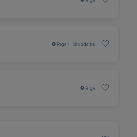
Rīga
Rīga
/ Hibrīddarbs
Rīga