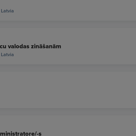
 Latvia
Vācu valodas zināšanām
 Latvia
ministratore/-s