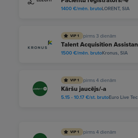
Pacientu reģistrators/-e
1400 €/mēn. bruto
LORENT, SIA
pirms 3 dienām
VIP 1
Talent Acquisition Assistan
1500 €/mēn. bruto
Kronus, SIA
pirms 4 dienām
VIP 1
Kāršu jaucējs/-a
5.15 - 10.17 €/st. bruto
Euro Live Tec
pirms 4 dienām
VIP 1