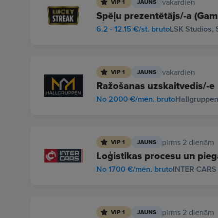
vakardien
VIP 1
JAUNS
Spēļu prezentētājs/-a (Gam
6.2 - 12.15 €/st. bruto
LSK Studios, 
vakardien
VIP 1
JAUNS
Ražošanas uzskaitvedis/-e
No 2000 €/mēn. bruto
Hallgruppen 
pirms 2 dienām
VIP 1
JAUNS
Loģistikas procesu un pieg
No 1700 €/mēn. bruto
INTER CARS 
pirms 2 dienām
VIP 1
JAUNS