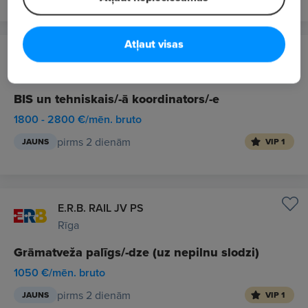
Atļaut visas
E.R.B. RAIL JV PS
Iecava
BIS un tehniskais/-ā koordinators/-e
1800 - 2800 €/mēn. bruto
pirms 2 dienām
JAUNS
VIP 1
E.R.B. RAIL JV PS
Rīga
Grāmatveža palīgs/-dze (uz nepilnu slodzi)
1050 €/mēn. bruto
pirms 2 dienām
JAUNS
VIP 1