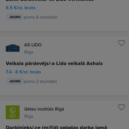
6.5 €/st. bruto
pirms 6 minūtēm
JAUNS
AS LIDO
Rīga
Veikala pārdevējs/-a Lido veikalā Ashais
7.4 - 8 €/st. bruto
pirms 2 stundām
JAUNS
Gētes institūts Rīgā
Rīga
Darbinieks/-ce (m/f/d) valodas darba jomā