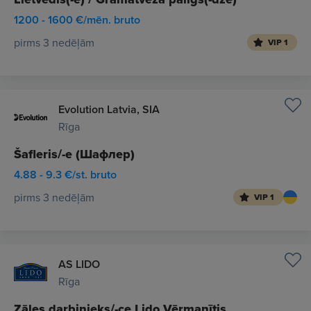
1200 - 1600 €/mēn. bruto
pirms 3 nedēļām
VIP 1
Evolution Latvia, SIA
Rīga
Šafleris/-e (Шафлер)
4.88 - 9.3 €/st. bruto
pirms 3 nedēļām
VIP 1
AS LIDO
Rīga
Zāles darbinieks/-ce Lido Vērmanītis