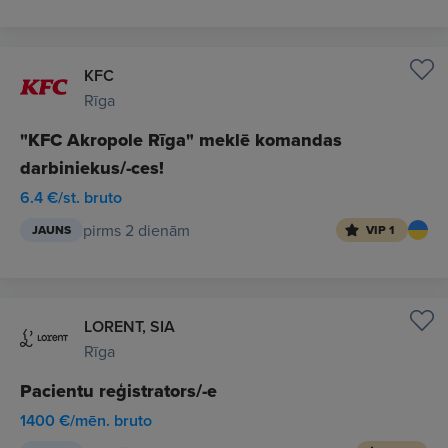
KFC
Rīga
"KFC Akropole Rīga" meklē komandas
darbiniekus/-ces!
6.4 €/st. bruto
pirms 2 dienām
JAUNS
VIP 1
LORENT, SIA
Rīga
Pacientu reģistrators/-e
1400 €/mēn. bruto