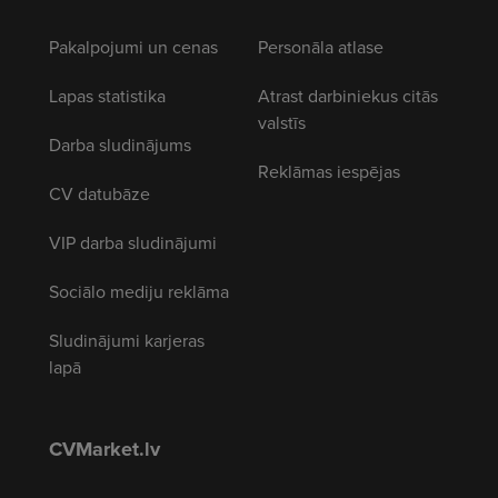
Pakalpojumi un cenas
Personāla atlase
Lapas statistika
Atrast darbiniekus citās
valstīs
Darba sludinājums
Reklāmas iespējas
CV datubāze
VIP darba sludinājumi
Sociālo mediju reklāma
Sludinājumi karjeras
lapā
CVMarket.lv