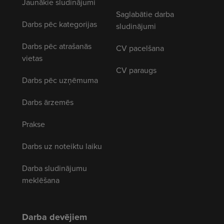
Jaunākie sludinājumi
Saglabātie darba
Darbs pēc kategorijas
sludinājumi
Darbs pēc atrašanās
CV pacelšana
vietas
CV paraugs
Darbs pēc uzņēmuma
Darbs ārzemēs
Prakse
Darbs uz noteiktu laiku
Darba sludinājumu
meklēšana
Darba devējiem