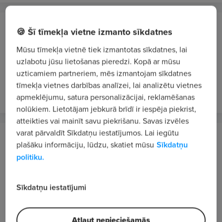
Hallgruppen Baltics, SIA
🍪 Šī tīmekļa vietne izmanto sīkdatnes
Ķekavas novads
Mūsu tīmekļa vietnē tiek izmantotas sīkdatnes, lai
Ražošanas uzskaitvedis/-e
uzlabotu jūsu lietošanas pieredzi. Kopā ar mūsu
No 2000 €/mēn. bruto
uzticamiem partneriem, mēs izmantojam sīkdatnes
tīmekļa vietnes darbības analīzei, lai analizētu vietnes
vakardien
JAUNS
VIP 1
apmeklējumu, satura personalizācijai, reklamēšanas
nolūkiem. Lietotājam jebkurā brīdī ir iespēja piekrist,
atteikties vai mainīt savu piekrišanu. Savas izvēles
varat pārvaldīt Sīkdatņu iestatījumos. Lai iegūtu
INTER CARS LATVIJA, SIA
plašāku informāciju, lūdzu, skatiet mūsu
Sīkdatņu
Mārupes novads
politiku.
Loģistikas procesu un piegāžu administrēšanas
jaunākais/-ā speciālists/-e
Sīkdatņu iestatījumi
No 1700 €/mēn. bruto
vakardien
JAUNS
VIP 1
Atļaut nepieciešamās