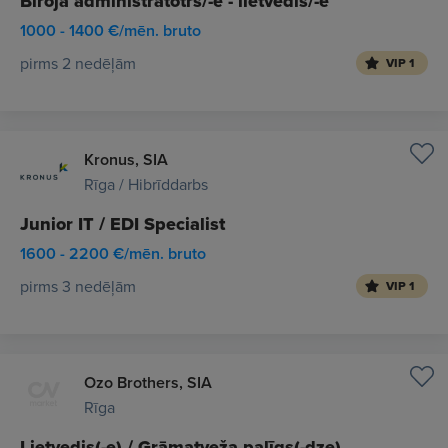
Biroja administratotrs/-e - lietvedis/-e
1000 - 1400 €/mēn. bruto
pirms 2 nedēļām
VIP 1
Kronus, SIA
Rīga / Hibrīddarbs
Junior IT / EDI Specialist
1600 - 2200 €/mēn. bruto
pirms 3 nedēļām
VIP 1
Ozo Brothers, SIA
Rīga
Lietvedis(-e) / Grāmatveža palīgs(-dze)