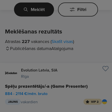
Meklēt
Filtri
Meklēšanas rezultāts
Atrastas
227
vakances (
Skatīt visas
)
Publicēšanas datuma
Atalgojuma
Evolution Latvia, SIA
Rīga
Spēļu prezentētājs/-a (Game Presenter)
884 - 2114 €/mēn. bruto
vakardien
JAUNS
VIP 2