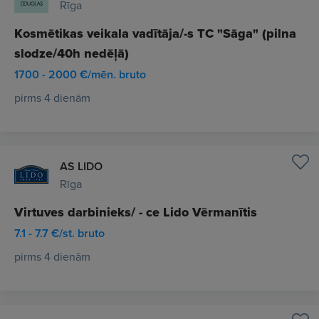
Rīga
Kosmētikas veikala vadītāja/-s TC "Sāga" (pilna
slodze/40h nedēļā)
1700 - 2000 €/mēn. bruto
pirms 4 dienām
AS LIDO
Rīga
Virtuves darbinieks/ - ce Lido Vērmanītis
7.1 - 7.7 €/st. bruto
pirms 4 dienām