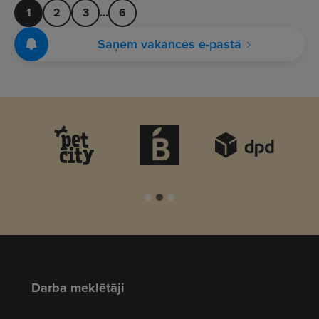
1
2
3
...
6
Saņem vakances e-pastā
Darba meklētāji