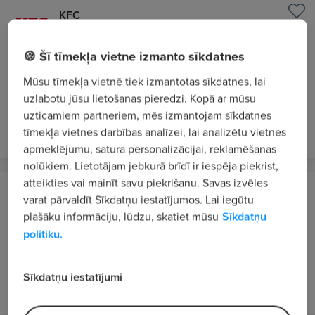
KFC
Rīga
🍪 Šī tīmekļa vietne izmanto sīkdatnes
"KFC Akropole Rīga" meklē komandas
darbiniekus/-ces!
Mūsu tīmekļa vietnē tiek izmantotas sīkdatnes, lai
uzlabotu jūsu lietošanas pieredzi. Kopā ar mūsu
6.4 €/st. bruto
uzticamiem partneriem, mēs izmantojam sīkdatnes
pirms 4 dienām
VIP 1
tīmekļa vietnes darbības analīzei, lai analizētu vietnes
apmeklējumu, satura personalizācijai, reklamēšanas
nolūkiem. Lietotājam jebkurā brīdī ir iespēja piekrist,
atteikties vai mainīt savu piekrišanu. Savas izvēles
Olympic Casino Latvia, SIA
varat pārvaldīt Sīkdatņu iestatījumos. Lai iegūtu
Rīga
plašāku informāciju, lūdzu, skatiet mūsu
Sīkdatņu
politiku.
Viesmīlis/-e "Olympic Voodoo Casino"
No 1500 €/mēn. bruto
Sīkdatņu iestatījumi
pirms nedēļas
VIP 1