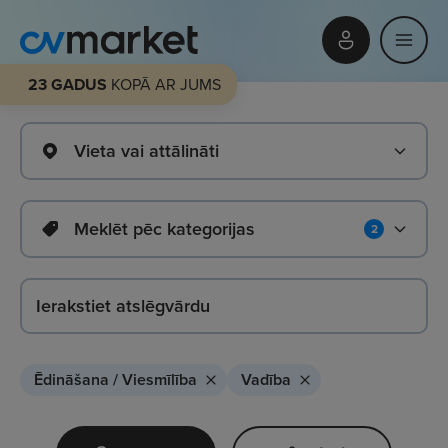
23 GADUS
KOPĀ AR JUMS
Vieta vai attālināti
Meklēt pēc kategorijas
2
Ēdināšana / Viesmīlība
Vadība