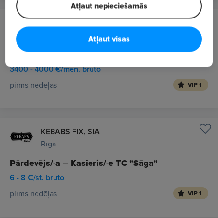
Atļaut nepieciešamās
Kronus, SIA
Rīga / Hibrīddarbs
Atļaut visas
Head Of Logistics
3400 - 4000 €/mēn. bruto
pirms nedēļas
VIP 1
KEBABS FIX, SIA
Rīga
Pārdevējs/-a – Kasieris/-e TC "Sāga"
6 - 8 €/st. bruto
pirms nedēļas
VIP 1