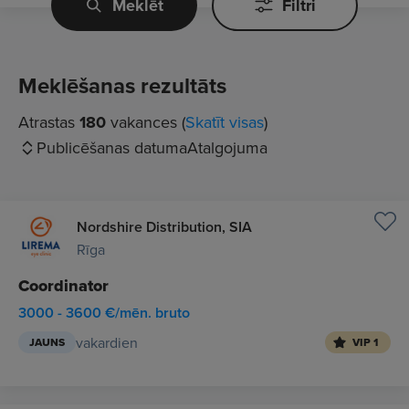
Meklēt
Filtri
Meklēšanas rezultāts
Atrastas
180
vakances (
Skatīt visas
)
Publicēšanas datuma
Atalgojuma
Nordshire Distribution, SIA
Rīga
Coordinator
3000 - 3600 €/mēn. bruto
vakardien
JAUNS
VIP 1