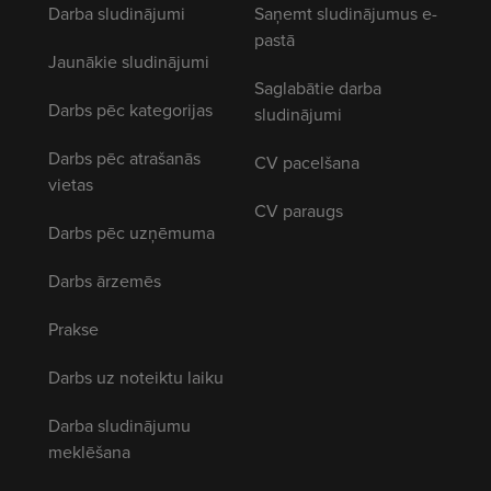
Darba sludinājumi
Saņemt sludinājumus e-
pastā
Jaunākie sludinājumi
Saglabātie darba
Darbs pēc kategorijas
sludinājumi
Darbs pēc atrašanās
CV pacelšana
vietas
CV paraugs
Darbs pēc uzņēmuma
Darbs ārzemēs
Prakse
Darbs uz noteiktu laiku
Darba sludinājumu
meklēšana