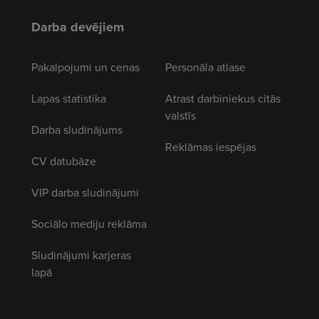
Darba devējiem
Pakalpojumi un cenas
Personāla atlase
Lapas statistika
Atrast darbiniekus citās
valstīs
Darba sludinājums
Reklāmas iespējas
CV datubāze
VIP darba sludinājumi
Sociālo mediju reklāma
Sludinājumi karjeras
lapā