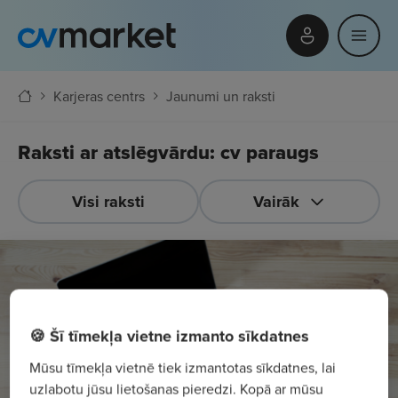
Karjeras centrs
Jaunumi un raksti
Raksti ar atslēgvārdu: cv paraugs
Visi raksti
Vairāk
🍪 Šī tīmekļa vietne izmanto sīkdatnes
Mūsu tīmekļa vietnē tiek izmantotas sīkdatnes, lai
uzlabotu jūsu lietošanas pieredzi. Kopā ar mūsu