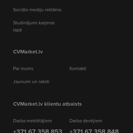
Sociālo mediju reklāma
Sludinājumi karjeras
lapā
CVMarket.lv
Par mums
Kontakti
Jaunumi un raksti
CVMarket.lv klientu atbalsts
Darba meklētājiem
Darba devējiem
+371 67 358 853
+371 67 358 848