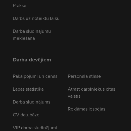
Prakse
Darbs uz noteiktu laiku
Darba sludinājumu
meklēšana
Darba devējiem
Pakalpojumi un cenas
Personāla atlase
Lapas statistika
Atrast darbiniekus citās
valstīs
Darba sludinājums
Reklāmas iespējas
CV datubāze
VIP darba sludinājumi