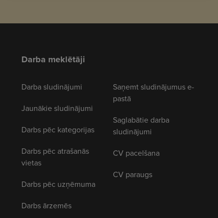
Darba meklētāji
Darba sludinājumi
Saņemt sludinājumus e-
pastā
Jaunākie sludinājumi
Saglabātie darba
Darbs pēc kategorijas
sludinājumi
Darbs pēc atrašanās
CV pacelšana
vietas
CV paraugs
Darbs pēc uzņēmuma
Darbs ārzemēs