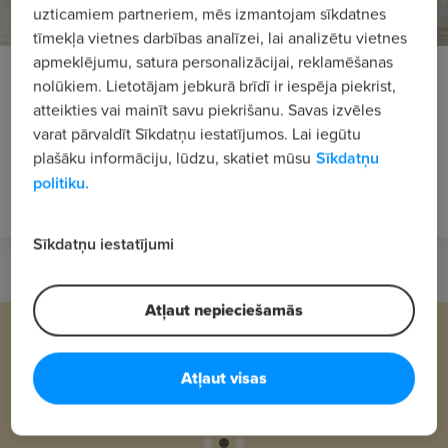
uzticamiem partneriem, mēs izmantojam sīkdatnes
tīmekļa vietnes darbības analīzei, lai analizētu vietnes
apmeklējumu, satura personalizācijai, reklamēšanas
3 būtiski iemesli izveidot CV tiešsaistē
nolūkiem. Lietotājam jebkurā brīdī ir iespēja piekrist,
atteikties vai mainīt savu piekrišanu. Savas izvēles
Labi izveidots CV ir viens no svarīgākajiem elementiem
varat pārvaldīt Sīkdatņu iestatījumos. Lai iegūtu
darba meklējumu procesā. Iepazīstoties ar Tavu CV, darba
plašāku informāciju, lūdzu, skatiet mūsu
Sīkdatņu
devējs var īsā laikā iegūt informāciju par Tavu līdzšinējo
pieredzi un, iespējams, arī nedaudz iepazīt Tevi kā
politiku.
personību. Ir pagājuši tie ...
Sīkdatņu iestatījumi
Atļaut nepieciešamās
Atļaut visas