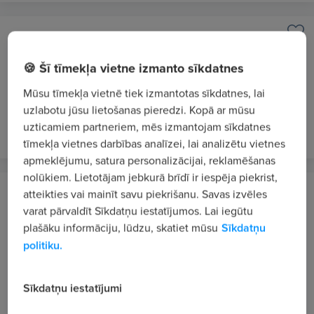
Kronus, SIA
Rīga / Hibrīddarbs
🍪 Šī tīmekļa vietne izmanto sīkdatnes
Talent Acquisition Assistant
Mūsu tīmekļa vietnē tiek izmantotas sīkdatnes, lai
1500 €/mēn. bruto
uzlabotu jūsu lietošanas pieredzi. Kopā ar mūsu
pirms 2 dienām
JAUNS
VIP 1
uzticamiem partneriem, mēs izmantojam sīkdatnes
tīmekļa vietnes darbības analīzei, lai analizētu vietnes
apmeklējumu, satura personalizācijai, reklamēšanas
nolūkiem. Lietotājam jebkurā brīdī ir iespēja piekrist,
HQ CHIPPER PARTS, SIA
atteikties vai mainīt savu piekrišanu. Savas izvēles
Rīga
varat pārvaldīt Sīkdatņu iestatījumos. Lai iegūtu
plašāku informāciju, lūdzu, skatiet mūsu
Sīkdatņu
Personāla daļas asistents/-e
politiku.
1300 - 1800 €/mēn. bruto
pirms 15 stundām
JAUNS
Sīkdatņu iestatījumi