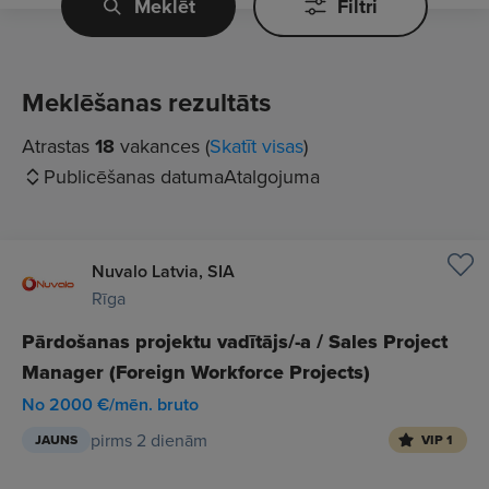
Meklēt
Filtri
Meklēšanas rezultāts
Atrastas
18
vakances (
Skatīt visas
)
Publicēšanas datuma
Atalgojuma
Nuvalo Latvia, SIA
Rīga
Pārdošanas projektu vadītājs/-a / Sales Project
Manager (Foreign Workforce Projects)
No 2000 €/mēn. bruto
pirms 2 dienām
JAUNS
VIP 1