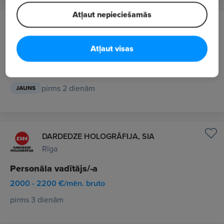
Atļaut nepieciešamās
Rītausmas Steel Constructions, SIA
Rīga
Atļaut visas
Sekretārs(-e) - administratīvais(-ā) asistents(-e)
No 2189 €/mēn. bruto
pirms 2 dienām
JAUNS
DARDEDZE HOLOGRĀFIJA, SIA
Rīga
Personāla vadītājs/-a
2000 - 2200 €/mēn. bruto
pirms 3 dienām