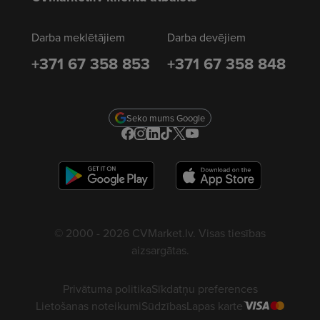
Darba meklētājiem
Darba devējiem
+371 67 358 853
+371 67 358 848
Seko mums Google
© 2000 - 2026 CVMarket.lv. Visas tiesības
aizsargātas.
Privātuma politika
Sīkdatņu preferences
Lietošanas noteikumi
Sūdzības
Lapas karte