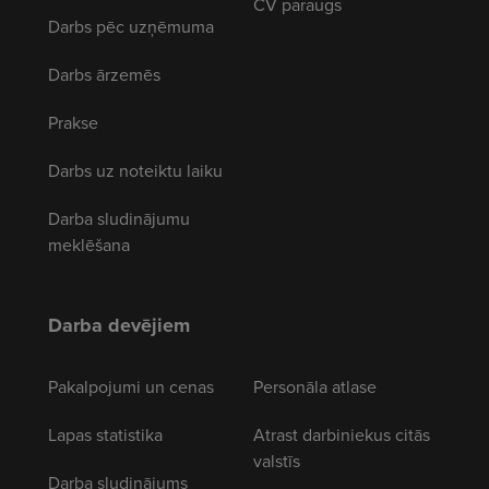
CV paraugs
Darbs pēc uzņēmuma
Darbs ārzemēs
Prakse
Darbs uz noteiktu laiku
Darba sludinājumu
meklēšana
Darba devējiem
Pakalpojumi un cenas
Personāla atlase
Lapas statistika
Atrast darbiniekus citās
valstīs
Darba sludinājums