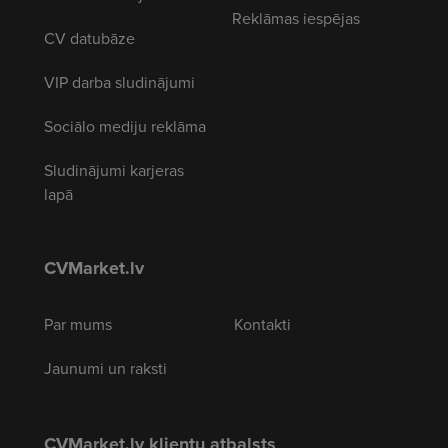
Reklāmas iespējas
CV datubāze
VIP darba sludinājumi
Sociālo mediju reklāma
Sludinājumi karjeras
lapā
CVMarket.lv
Par mums
Kontakti
Jaunumi un raksti
CVMarket.lv klientu atbalsts