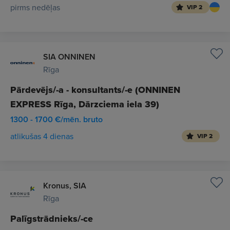
pirms nedēļas
VIP 2
SIA ONNINEN
Rīga
Pārdevējs/-a - konsultants/-e (ONNINEN
EXPRESS Rīga, Dārzciema iela 39)
1300 - 1700 €/mēn. bruto
atlikušas 4 dienas
VIP 2
Kronus, SIA
Rīga
Palīgstrādnieks/-ce