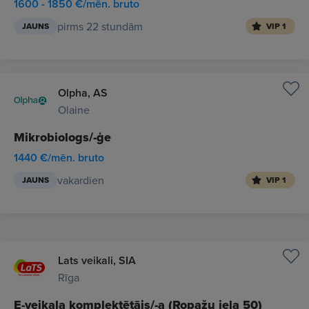
1600 - 1850 €/mēn. bruto
pirms 22 stundām
JAUNS
VIP 1
Olpha, AS
Olaine
Mikrobiologs/-ģe
1440 €/mēn. bruto
vakardien
JAUNS
VIP 1
Lats veikali, SIA
Rīga
E-veikala komplektētājs/-a (Ropažu iela 50)