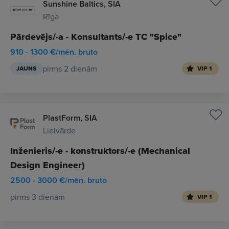
Sunshine Baltics, SIA
Rīga
Pārdevējs/-a - Konsultants/-e TC "Spice"
910 - 1300 €/mēn. bruto
pirms 2 dienām
JAUNS
VIP 1
PlastForm, SIA
Lielvārde
Inženieris/-e - konstruktors/-e (Mechanical
Design Engineer)
2500 - 3000 €/mēn. bruto
pirms 3 dienām
VIP 1