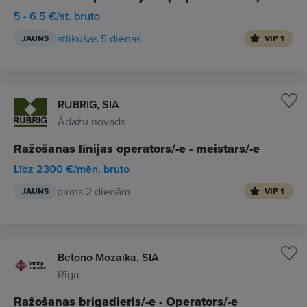
5 - 6.5 €/st. bruto
atlikušas 5 dienas
JAUNS
VIP 1
RUBRIG, SIA
Ādažu novads
Ražošanas līnijas operators/-e - meistars/-e
Līdz 2300 €/mēn. bruto
pirms 2 dienām
JAUNS
VIP 1
Betono Mozaika, SIA
Rīga
Ražošanas brigadieris/-e - Operators/-e