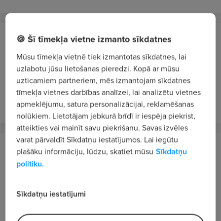
Drogas, AS
🍪 Šī tīmekļa vietne izmanto sīkdatnes
Rīga
Mūsu tīmekļa vietnē tiek izmantotas sīkdatnes, lai
Pārdevējs/-a – konsultants/-e Rīgā, T/C "Spice"
uzlabotu jūsu lietošanas pieredzi. Kopā ar mūsu
uzticamiem partneriem, mēs izmantojam sīkdatnes
No 6 €/st. bruto
tīmekļa vietnes darbības analīzei, lai analizētu vietnes
pirms 5 dienām
VIP 2
apmeklējumu, satura personalizācijai, reklamēšanas
nolūkiem. Lietotājam jebkurā brīdī ir iespēja piekrist,
atteikties vai mainīt savu piekrišanu. Savas izvēles
varat pārvaldīt Sīkdatņu iestatījumos. Lai iegūtu
Drogas, AS
plašāku informāciju, lūdzu, skatiet mūsu
Sīkdatņu
Rīga
politiku.
Pārdevējs/-a – konsultants/-e Rīgā,
Ziepniekkalnā
Sīkdatņu iestatījumi
No 5.7 €/st. bruto