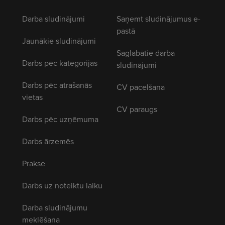
Darba sludinājumi
Saņemt sludinājumus e-
pastā
Jaunākie sludinājumi
Saglabātie darba
Darbs pēc kategorijas
sludinājumi
Darbs pēc atrašanās
CV pacelšana
vietas
CV paraugs
Darbs pēc uzņēmuma
Darbs ārzemēs
Prakse
Darbs uz noteiktu laiku
Darba sludinājumu
meklēšana