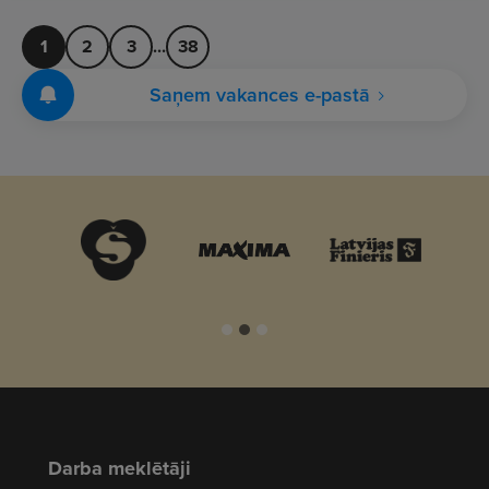
1
2
3
...
38
Saņem vakances e-pastā
Darba meklētāji