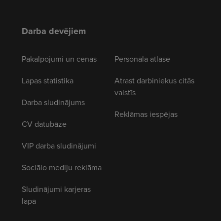
Darba devējiem
Pakalpojumi un cenas
Personāla atlase
Lapas statistika
Atrast darbiniekus citās
valstīs
Darba sludinājums
Reklāmas iespējas
CV datubāze
VIP darba sludinājumi
Sociālo mediju reklāma
Sludinājumi karjeras
lapā