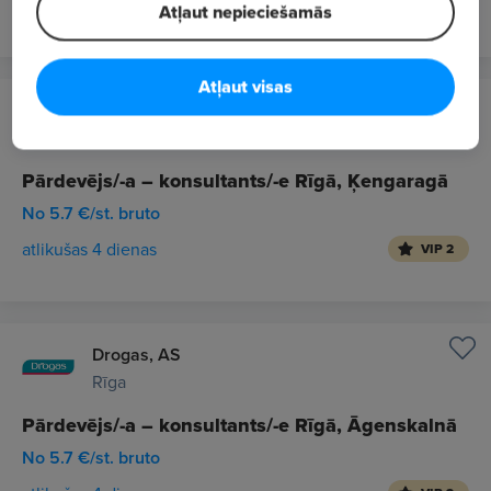
atlikušas 4 dienas
VIP 2
Atļaut nepieciešamās
Atļaut visas
Drogas, AS
Rīga
Pārdevējs/-a – konsultants/-e Rīgā, Ķengaragā
No 5.7 €/st. bruto
atlikušas 4 dienas
VIP 2
Drogas, AS
Rīga
Pārdevējs/-a – konsultants/-e Rīgā, Āgenskalnā
No 5.7 €/st. bruto