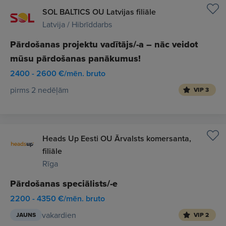
SOL BALTICS OU Latvijas filiāle
Latvija / Hibrīddarbs
Pārdošanas projektu vadītājs/-a – nāc veidot
mūsu pārdošanas panākumus!
2400 - 2600 €/mēn. bruto
pirms 2 nedēļām
VIP 3
Heads Up Eesti OU Ārvalsts komersanta,
filiāle
Rīga
Pārdošanas speciālists/-e
2200 - 4350 €/mēn. bruto
vakardien
JAUNS
VIP 2