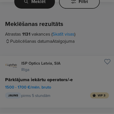
Meklēt
Filtri
Meklēšanas rezultāts
Atrastas
1131
vakances (
Skatīt visas
)
Publicēšanas datuma
Atalgojuma
ISP Optics Latvia, SIA
Rīga
Pārklājuma iekārtu operators/-e
1500 - 1700 €/mēn. bruto
pirms 5 stundām
JAUNS
VIP 3